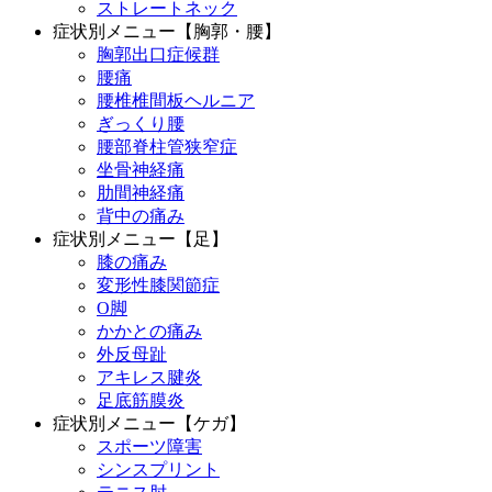
ストレートネック
症状別メニュー【胸郭・腰】
胸郭出口症候群
腰痛
腰椎椎間板ヘルニア
ぎっくり腰
腰部脊柱管狭窄症
坐骨神経痛
肋間神経痛
背中の痛み
症状別メニュー【足】
膝の痛み
変形性膝関節症
O脚
かかとの痛み
外反母趾
アキレス腱炎
足底筋膜炎
症状別メニュー【ケガ】
スポーツ障害
シンスプリント