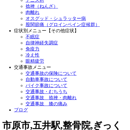
テニス肘
捻挫（ねんざ）
肉離れ
オスグッド・シュラッター病
股関節痛（グロインペイン症候群）
症状別メニュー【その他症状】
不眠症
自律神経失調症
免疫力
冷え性
眼精疲労
交通事故メニュー
交通事故の保険について
自動車事故について
バイク事故について
交通事故・むちうち
交通事故 捻挫・肉離れ
交通事故 膝の痛み
ブログ
市原市,五井駅,整骨院,ぎっく