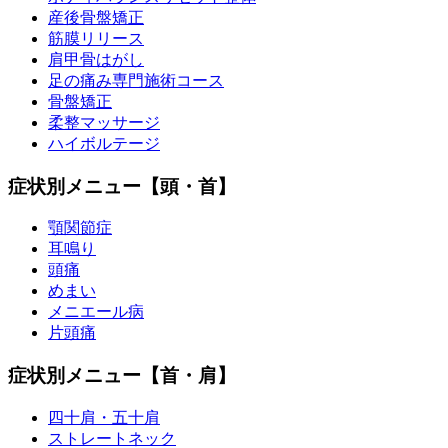
産後骨盤矯正
筋膜リリース
肩甲骨はがし
足の痛み専門施術コース
骨盤矯正
柔整マッサージ
ハイボルテージ
症状別メニュー【頭・首】
顎関節症
耳鳴り
頭痛
めまい
メニエール病
片頭痛
症状別メニュー【首・肩】
四十肩・五十肩
ストレートネック