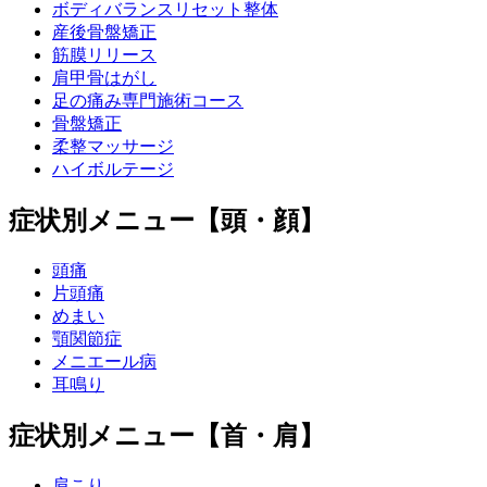
ボディバランスリセット整体
産後骨盤矯正
筋膜リリース
肩甲骨はがし
足の痛み専門施術コース
骨盤矯正
柔整マッサージ
ハイボルテージ
症状別メニュー【頭・顔】
頭痛
片頭痛
めまい
顎関節症
メニエール病
耳鳴り
症状別メニュー【首・肩】
肩こり