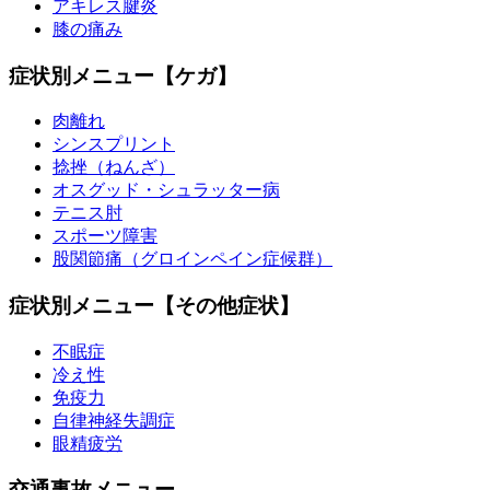
アキレス腱炎
膝の痛み
症状別メニュー【ケガ】
肉離れ
シンスプリント
捻挫（ねんざ）
オスグッド・シュラッター病
テニス肘
スポーツ障害
股関節痛（グロインペイン症候群）
症状別メニュー【その他症状】
不眠症
冷え性
免疫力
自律神経失調症
眼精疲労
交通事故メニュー