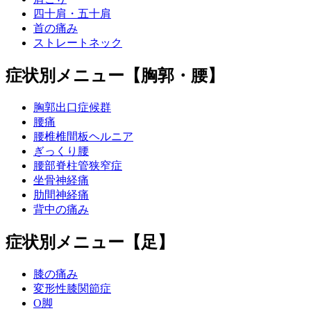
四十肩・五十肩
首の痛み
ストレートネック
症状別メニュー【胸郭・腰】
胸郭出口症候群
腰痛
腰椎椎間板ヘルニア
ぎっくり腰
腰部脊柱管狭窄症
坐骨神経痛
肋間神経痛
背中の痛み
症状別メニュー【足】
膝の痛み
変形性膝関節症
O脚