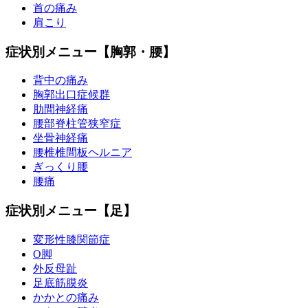
首の痛み
肩こり
症状別メニュー【胸郭・腰】
背中の痛み
胸郭出口症候群
肋間神経痛
腰部脊柱管狭窄症
坐骨神経痛
腰椎椎間板ヘルニア
ぎっくり腰
腰痛
症状別メニュー【足】
変形性膝関節症
O脚
外反母趾
足底筋膜炎
かかとの痛み