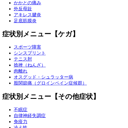
かかとの痛み
外反母趾
アキレス腱炎
足底筋膜炎
症状別メニュー【ケガ】
スポーツ障害
シンスプリント
テニス肘
捻挫（ねんざ）
肉離れ
オスグッド・シュラッター病
股関節痛（グロインペイン症候群）
症状別メニュー【その他症状】
不眠症
自律神経失調症
免疫力
冷え性