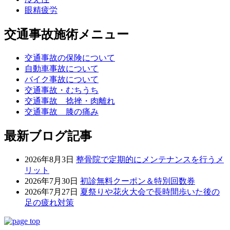
眼精疲労
交通事故施術メニュー
交通事故の保険について
自動車事故について
バイク事故について
交通事故・むちうち
交通事故 捻挫・肉離れ
交通事故 膝の痛み
最新ブログ記事
2026年8月3日
整骨院で定期的にメンテナンスを行うメ
リット
2026年7月30日
初診無料クーポン＆特別回数券
2026年7月27日
夏祭りや花火大会で長時間歩いた後の
足の疲れ対策