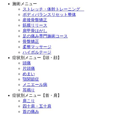
施術メニュー
ストレッチ・体幹トレーニング
ボディバランスリセット整体
産後骨盤矯正
筋膜リリース
肩甲骨はがし
足の痛み専門施術コース
骨盤矯正
柔整マッサージ
ハイボルテージ
症状別メニュー【頭・顔】
頭痛
片頭痛
めまい
顎関節症
メニエール病
耳鳴り
症状別メニュー【首・肩】
肩こり
四十肩・五十肩
首の痛み