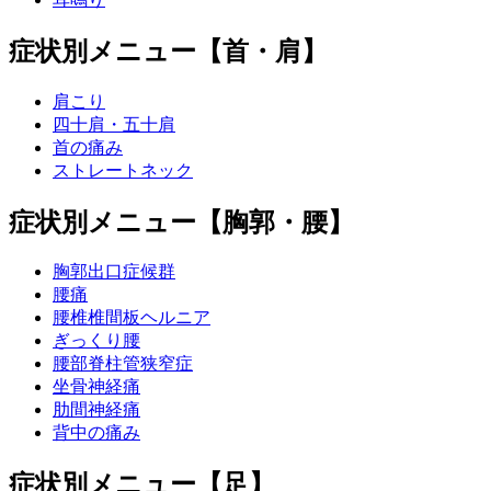
症状別メニュー【首・肩】
肩こり
四十肩・五十肩
首の痛み
ストレートネック
症状別メニュー【胸郭・腰】
胸郭出口症候群
腰痛
腰椎椎間板ヘルニア
ぎっくり腰
腰部脊柱管狭窄症
坐骨神経痛
肋間神経痛
背中の痛み
症状別メニュー【足】