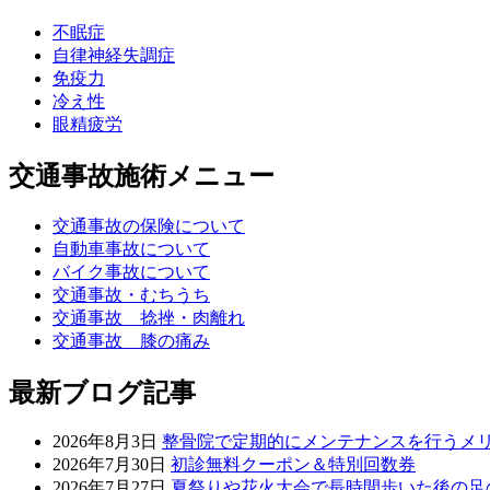
不眠症
自律神経失調症
免疫力
冷え性
眼精疲労
交通事故施術メニュー
交通事故の保険について
自動車事故について
バイク事故について
交通事故・むちうち
交通事故 捻挫・肉離れ
交通事故 膝の痛み
最新ブログ記事
2026年8月3日
整骨院で定期的にメンテナンスを行うメ
2026年7月30日
初診無料クーポン＆特別回数券
2026年7月27日
夏祭りや花火大会で長時間歩いた後の足