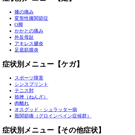
膝の痛み
変形性膝関節症
O脚
かかとの痛み
外反母趾
アキレス腱炎
足底筋膜炎
症状別メニュー【ケガ】
スポーツ障害
シンスプリント
テニス肘
捻挫（ねんざ）
肉離れ
オスグッド・シュラッター病
股関節痛（グロインペイン症候群）
症状別メニュー【その他症状】