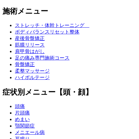
施術メニュー
ストレッチ・体幹トレーニング
ボディバランスリセット整体
産後骨盤矯正
筋膜リリース
肩甲骨はがし
足の痛み専門施術コース
骨盤矯正
柔整マッサージ
ハイボルテージ
症状別メニュー【頭・顔】
頭痛
片頭痛
めまい
顎関節症
メニエール病
耳鳴り