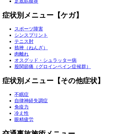
足底筋膜炎
症状別メニュー【ケガ】
スポーツ障害
シンスプリント
テニス肘
捻挫（ねんざ）
肉離れ
オスグッド・シュラッター病
股関節痛（グロインペイン症候群）
症状別メニュー【その他症状】
不眠症
自律神経失調症
免疫力
冷え性
眼精疲労
交通事故施術メニュー