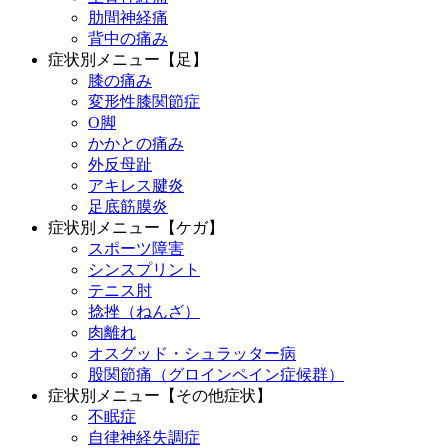
肋間神経痛
背中の痛み
症状別メニュー【足】
膝の痛み
変形性膝関節症
O脚
かかとの痛み
外反母趾
アキレス腱炎
足底筋膜炎
症状別メニュー【ケガ】
スポーツ障害
シンスプリント
テニス肘
捻挫（ねんざ）
肉離れ
オスグッド・シュラッター病
股関節痛（グロインペイン症候群）
症状別メニュー【その他症状】
不眠症
自律神経失調症