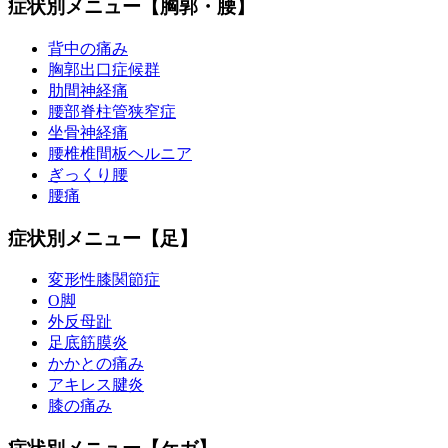
症状別メニュー【胸郭・腰】
背中の痛み
胸郭出口症候群
肋間神経痛
腰部脊柱管狭窄症
坐骨神経痛
腰椎椎間板ヘルニア
ぎっくり腰
腰痛
症状別メニュー【足】
変形性膝関節症
O脚
外反母趾
足底筋膜炎
かかとの痛み
アキレス腱炎
膝の痛み