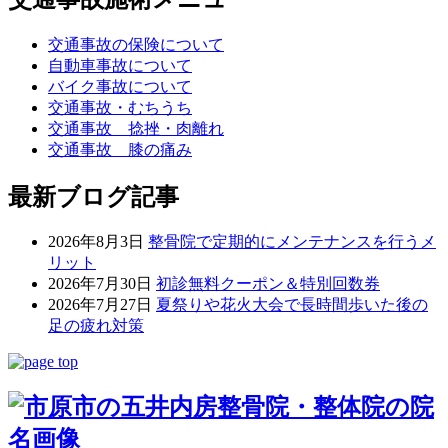
交通事故の保険について
自動車事故について
バイク事故について
交通事故・むちうち
交通事故 捻挫・肉離れ
交通事故 膝の痛み
最新ブログ記事
2026年8月3日
整骨院で定期的にメンテナンスを行うメ
リット
2026年7月30日
初診無料クーポン＆特別回数券
2026年7月27日
夏祭りや花火大会で長時間歩いた後の
足の疲れ対策