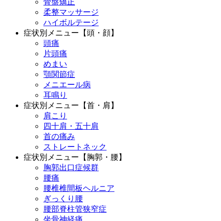
骨盤矯正
柔整マッサージ
ハイボルテージ
症状別メニュー【頭・顔】
頭痛
片頭痛
めまい
顎関節症
メニエール病
耳鳴り
症状別メニュー【首・肩】
肩こり
四十肩・五十肩
首の痛み
ストレートネック
症状別メニュー【胸郭・腰】
胸郭出口症候群
腰痛
腰椎椎間板ヘルニア
ぎっくり腰
腰部脊柱管狭窄症
坐骨神経痛