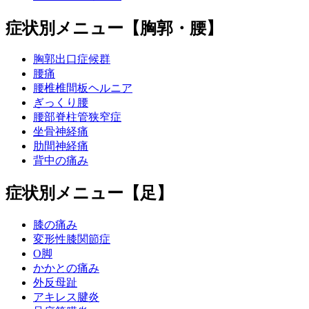
症状別メニュー【胸郭・腰】
胸郭出口症候群
腰痛
腰椎椎間板ヘルニア
ぎっくり腰
腰部脊柱管狭窄症
坐骨神経痛
肋間神経痛
背中の痛み
症状別メニュー【足】
膝の痛み
変形性膝関節症
O脚
かかとの痛み
外反母趾
アキレス腱炎