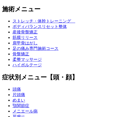
施術メニュー
ストレッチ・体幹トレーニング
ボディバランスリセット整体
産後骨盤矯正
筋膜リリース
肩甲骨はがし
足の痛み専門施術コース
骨盤矯正
柔整マッサージ
ハイボルテージ
症状別メニュー【頭・顔】
頭痛
片頭痛
めまい
顎関節症
メニエール病
耳鳴り