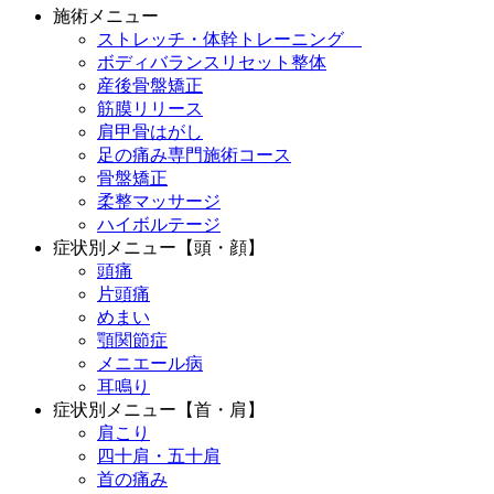
施術メニュー
ストレッチ・体幹トレーニング
ボディバランスリセット整体
産後骨盤矯正
筋膜リリース
肩甲骨はがし
足の痛み専門施術コース
骨盤矯正
柔整マッサージ
ハイボルテージ
症状別メニュー【頭・顔】
頭痛
片頭痛
めまい
顎関節症
メニエール病
耳鳴り
症状別メニュー【首・肩】
肩こり
四十肩・五十肩
首の痛み