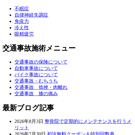
不眠症
自律神経失調症
免疫力
冷え性
眼精疲労
交通事故施術メニュー
交通事故の保険について
自動車事故について
バイク事故について
交通事故・むちうち
交通事故 捻挫・肉離れ
交通事故 膝の痛み
最新ブログ記事
2026年8月3日
整骨院で定期的にメンテナンスを行うメ
リット
2026年7月30日
初診無料クーポン＆特別回数券