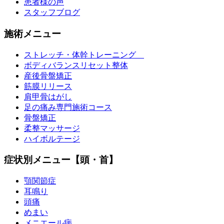
患者様の声
スタッフブログ
施術メニュー
ストレッチ・体幹トレーニング
ボディバランスリセット整体
産後骨盤矯正
筋膜リリース
肩甲骨はがし
足の痛み専門施術コース
骨盤矯正
柔整マッサージ
ハイボルテージ
症状別メニュー【頭・首】
顎関節症
耳鳴り
頭痛
めまい
メニエール病