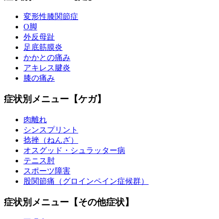
変形性膝関節症
O脚
外反母趾
足底筋膜炎
かかとの痛み
アキレス腱炎
膝の痛み
症状別メニュー【ケガ】
肉離れ
シンスプリント
捻挫（ねんざ）
オスグッド・シュラッター病
テニス肘
スポーツ障害
股関節痛（グロインペイン症候群）
症状別メニュー【その他症状】