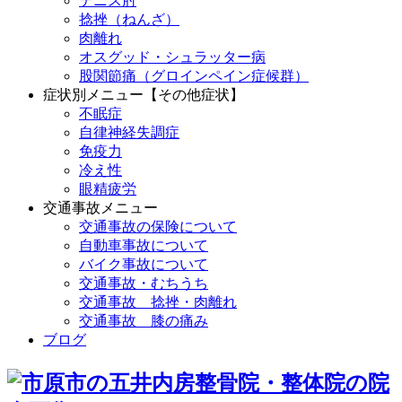
テニス肘
捻挫（ねんざ）
肉離れ
オスグッド・シュラッター病
股関節痛（グロインペイン症候群）
症状別メニュー【その他症状】
不眠症
自律神経失調症
免疫力
冷え性
眼精疲労
交通事故メニュー
交通事故の保険について
自動車事故について
バイク事故について
交通事故・むちうち
交通事故 捻挫・肉離れ
交通事故 膝の痛み
ブログ