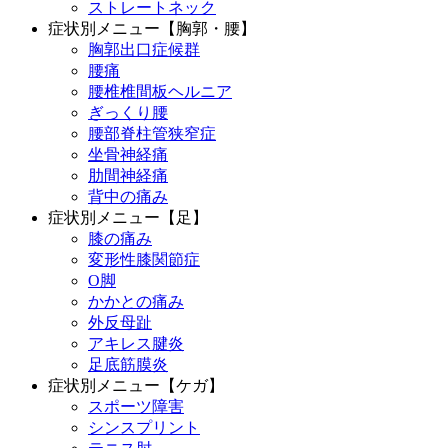
ストレートネック
症状別メニュー【胸郭・腰】
胸郭出口症候群
腰痛
腰椎椎間板ヘルニア
ぎっくり腰
腰部脊柱管狭窄症
坐骨神経痛
肋間神経痛
背中の痛み
症状別メニュー【足】
膝の痛み
変形性膝関節症
O脚
かかとの痛み
外反母趾
アキレス腱炎
足底筋膜炎
症状別メニュー【ケガ】
スポーツ障害
シンスプリント