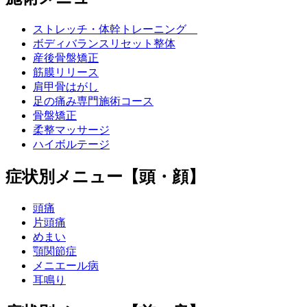
ストレッチ・体幹トレーニング
ボディバランスリセット整体
産後骨盤矯正
筋膜リリース
肩甲骨はがし
足の痛み専門施術コース
骨盤矯正
柔整マッサージ
ハイボルテージ
症状別メニュー【頭・顔】
頭痛
片頭痛
めまい
顎関節症
メニエール病
耳鳴り