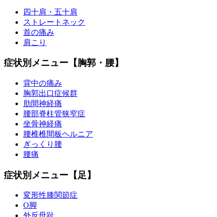
四十肩・五十肩
ストレートネック
首の痛み
肩こり
症状別メニュー【胸郭・腰】
背中の痛み
胸郭出口症候群
肋間神経痛
腰部脊柱管狭窄症
坐骨神経痛
腰椎椎間板ヘルニア
ぎっくり腰
腰痛
症状別メニュー【足】
変形性膝関節症
O脚
外反母趾