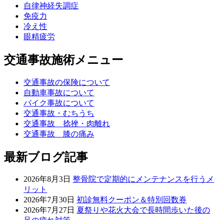
自律神経失調症
免疫力
冷え性
眼精疲労
交通事故施術メニュー
交通事故の保険について
自動車事故について
バイク事故について
交通事故・むちうち
交通事故 捻挫・肉離れ
交通事故 膝の痛み
最新ブログ記事
2026年8月3日
整骨院で定期的にメンテナンスを行うメ
リット
2026年7月30日
初診無料クーポン＆特別回数券
2026年7月27日
夏祭りや花火大会で長時間歩いた後の