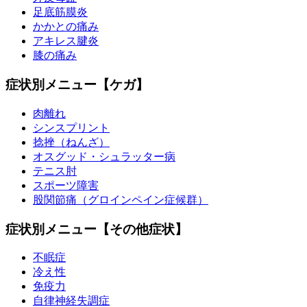
足底筋膜炎
かかとの痛み
アキレス腱炎
膝の痛み
症状別メニュー【ケガ】
肉離れ
シンスプリント
捻挫（ねんざ）
オスグッド・シュラッター病
テニス肘
スポーツ障害
股関節痛（グロインペイン症候群）
症状別メニュー【その他症状】
不眠症
冷え性
免疫力
自律神経失調症