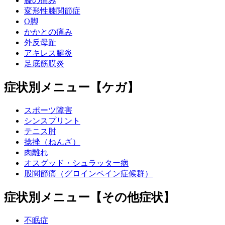
膝の痛み
変形性膝関節症
O脚
かかとの痛み
外反母趾
アキレス腱炎
足底筋膜炎
症状別メニュー【ケガ】
スポーツ障害
シンスプリント
テニス肘
捻挫（ねんざ）
肉離れ
オスグッド・シュラッター病
股関節痛（グロインペイン症候群）
症状別メニュー【その他症状】
不眠症