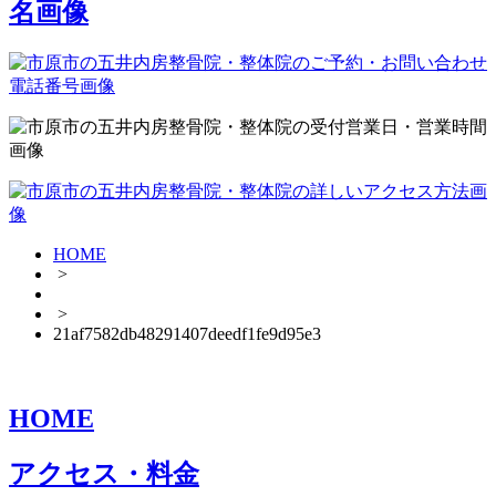
HOME
>
>
21af7582db48291407deedf1fe9d95e3
HOME
アクセス・料金