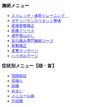
施術メニュー
ストレッチ・体幹トレーニング
ボディバランスリセット整体
産後骨盤矯正
筋膜リリース
肩甲骨はがし
足の痛み専門施術コース
骨盤矯正
柔整マッサージ
ハイボルテージ
症状別メニュー【頭・首】
顎関節症
耳鳴り
頭痛
めまい
メニエール病
片頭痛