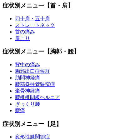
症状別メニュー【首・肩】
四十肩・五十肩
ストレートネック
首の痛み
肩こり
症状別メニュー【胸郭・腰】
背中の痛み
胸郭出口症候群
肋間神経痛
腰部脊柱管狭窄症
坐骨神経痛
腰椎椎間板ヘルニア
ぎっくり腰
腰痛
症状別メニュー【足】
変形性膝関節症