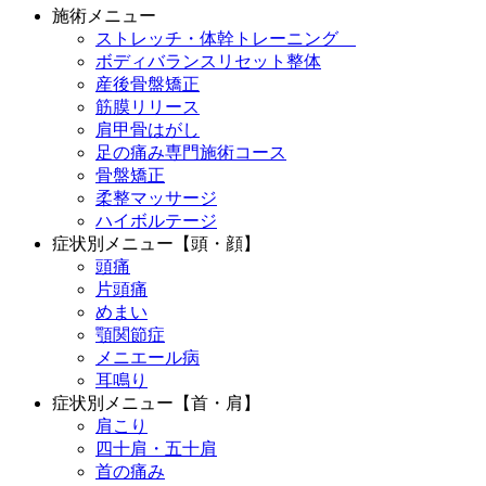
施術メニュー
ストレッチ・体幹トレーニング
ボディバランスリセット整体
産後骨盤矯正
筋膜リリース
肩甲骨はがし
足の痛み専門施術コース
骨盤矯正
柔整マッサージ
ハイボルテージ
症状別メニュー【頭・顔】
頭痛
片頭痛
めまい
顎関節症
メニエール病
耳鳴り
症状別メニュー【首・肩】
肩こり
四十肩・五十肩
首の痛み