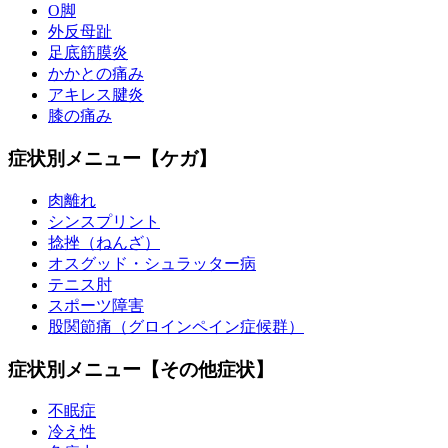
O脚
外反母趾
足底筋膜炎
かかとの痛み
アキレス腱炎
膝の痛み
症状別メニュー【ケガ】
肉離れ
シンスプリント
捻挫（ねんざ）
オスグッド・シュラッター病
テニス肘
スポーツ障害
股関節痛（グロインペイン症候群）
症状別メニュー【その他症状】
不眠症
冷え性