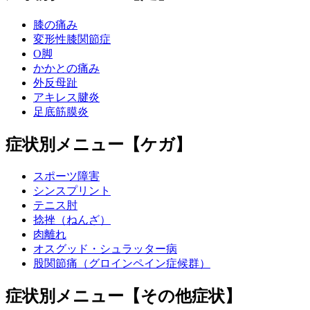
膝の痛み
変形性膝関節症
O脚
かかとの痛み
外反母趾
アキレス腱炎
足底筋膜炎
症状別メニュー【ケガ】
スポーツ障害
シンスプリント
テニス肘
捻挫（ねんざ）
肉離れ
オスグッド・シュラッター病
股関節痛（グロインペイン症候群）
症状別メニュー【その他症状】