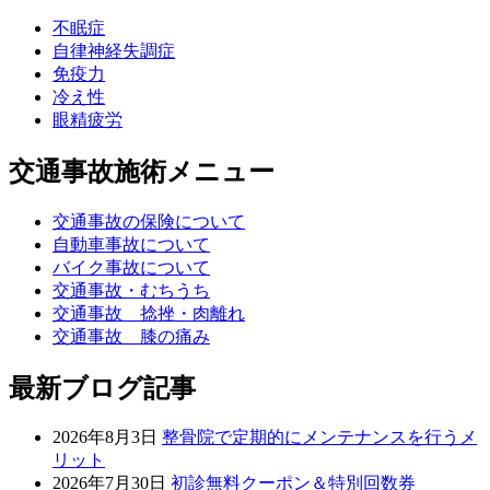
不眠症
自律神経失調症
免疫力
冷え性
眼精疲労
交通事故施術メニュー
交通事故の保険について
自動車事故について
バイク事故について
交通事故・むちうち
交通事故 捻挫・肉離れ
交通事故 膝の痛み
最新ブログ記事
2026年8月3日
整骨院で定期的にメンテナンスを行うメ
リット
2026年7月30日
初診無料クーポン＆特別回数券