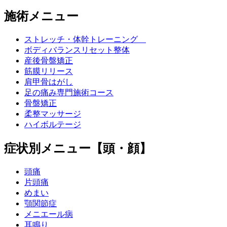
施術メニュー
ストレッチ・体幹トレーニング
ボディバランスリセット整体
産後骨盤矯正
筋膜リリース
肩甲骨はがし
足の痛み専門施術コース
骨盤矯正
柔整マッサージ
ハイボルテージ
症状別メニュー【頭・顔】
頭痛
片頭痛
めまい
顎関節症
メニエール病
耳鳴り