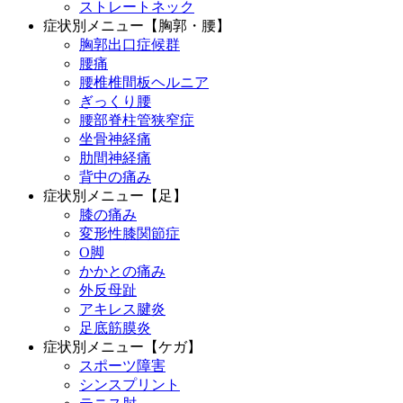
ストレートネック
症状別メニュー【胸郭・腰】
胸郭出口症候群
腰痛
腰椎椎間板ヘルニア
ぎっくり腰
腰部脊柱管狭窄症
坐骨神経痛
肋間神経痛
背中の痛み
症状別メニュー【足】
膝の痛み
変形性膝関節症
O脚
かかとの痛み
外反母趾
アキレス腱炎
足底筋膜炎
症状別メニュー【ケガ】
スポーツ障害
シンスプリント