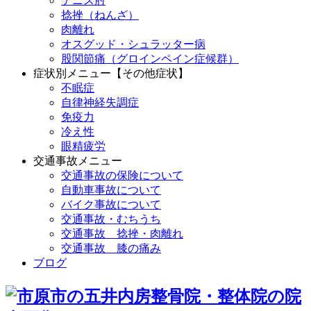
テニス肘
捻挫（ねんざ）
肉離れ
オスグッド・シュラッター病
股関節痛（グロインペイン症候群）
症状別メニュー【その他症状】
不眠症
自律神経失調症
免疫力
冷え性
眼精疲労
交通事故メニュー
交通事故の保険について
自動車事故について
バイク事故について
交通事故・むちうち
交通事故 捻挫・肉離れ
交通事故 膝の痛み
ブログ