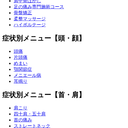
肩甲骨はがし
足の痛み専門施術コース
骨盤矯正
柔整マッサージ
ハイボルテージ
症状別メニュー【頭・顔】
頭痛
片頭痛
めまい
顎関節症
メニエール病
耳鳴り
症状別メニュー【首・肩】
肩こり
四十肩・五十肩
首の痛み
ストレートネック