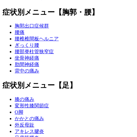
症状別メニュー【胸郭・腰】
胸郭出口症候群
腰痛
腰椎椎間板ヘルニア
ぎっくり腰
腰部脊柱管狭窄症
坐骨神経痛
肋間神経痛
背中の痛み
症状別メニュー【足】
膝の痛み
変形性膝関節症
O脚
かかとの痛み
外反母趾
アキレス腱炎