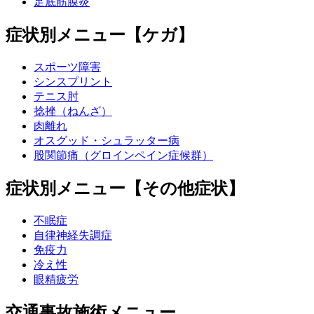
足底筋膜炎
症状別メニュー【ケガ】
スポーツ障害
シンスプリント
テニス肘
捻挫（ねんざ）
肉離れ
オスグッド・シュラッター病
股関節痛（グロインペイン症候群）
症状別メニュー【その他症状】
不眠症
自律神経失調症
免疫力
冷え性
眼精疲労
交通事故施術メニュー