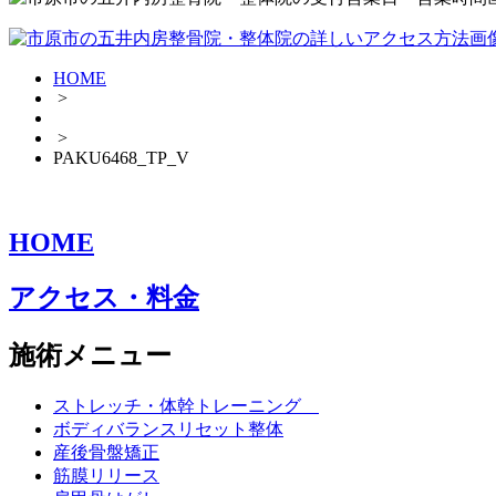
HOME
>
>
PAKU6468_TP_V
HOME
アクセス・料金
施術メニュー
ストレッチ・体幹トレーニング
ボディバランスリセット整体
産後骨盤矯正
筋膜リリース