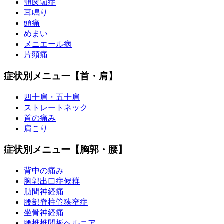
顎関節症
耳鳴り
頭痛
めまい
メニエール病
片頭痛
症状別メニュー【首・肩】
四十肩・五十肩
ストレートネック
首の痛み
肩こり
症状別メニュー【胸郭・腰】
背中の痛み
胸郭出口症候群
肋間神経痛
腰部脊柱管狭窄症
坐骨神経痛
腰椎椎間板ヘルニア