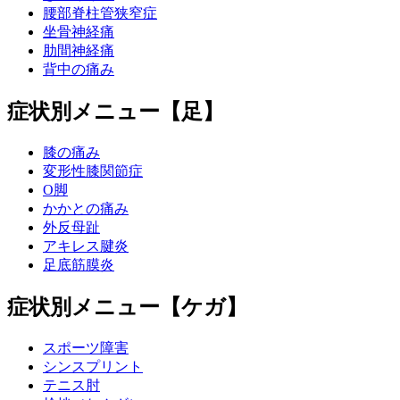
腰部脊柱管狭窄症
坐骨神経痛
肋間神経痛
背中の痛み
症状別メニュー【足】
膝の痛み
変形性膝関節症
O脚
かかとの痛み
外反母趾
アキレス腱炎
足底筋膜炎
症状別メニュー【ケガ】
スポーツ障害
シンスプリント
テニス肘