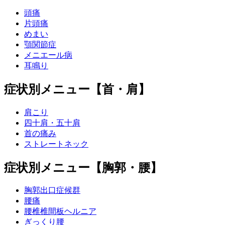
頭痛
片頭痛
めまい
顎関節症
メニエール病
耳鳴り
症状別メニュー【首・肩】
肩こり
四十肩・五十肩
首の痛み
ストレートネック
症状別メニュー【胸郭・腰】
胸郭出口症候群
腰痛
腰椎椎間板ヘルニア
ぎっくり腰