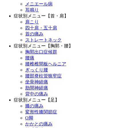
メニエール病
耳鳴り
症状別メニュー【首・肩】
肩こり
四十肩・五十肩
首の痛み
ストレートネック
症状別メニュー【胸郭・腰】
胸郭出口症候群
腰痛
腰椎椎間板ヘルニア
ぎっくり腰
腰部脊柱管狭窄症
坐骨神経痛
肋間神経痛
背中の痛み
症状別メニュー【足】
膝の痛み
変形性膝関節症
O脚
かかとの痛み