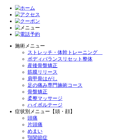
施術メニュー
ストレッチ・体幹トレーニング
ボディバランスリセット整体
産後骨盤矯正
筋膜リリース
肩甲骨はがし
足の痛み専門施術コース
骨盤矯正
柔整マッサージ
ハイボルテージ
症状別メニュー【頭・顔】
頭痛
片頭痛
めまい
顎関節症