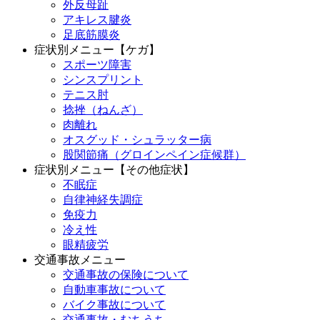
外反母趾
アキレス腱炎
足底筋膜炎
症状別メニュー【ケガ】
スポーツ障害
シンスプリント
テニス肘
捻挫（ねんざ）
肉離れ
オスグッド・シュラッター病
股関節痛（グロインペイン症候群）
症状別メニュー【その他症状】
不眠症
自律神経失調症
免疫力
冷え性
眼精疲労
交通事故メニュー
交通事故の保険について
自動車事故について
バイク事故について
交通事故・むちうち