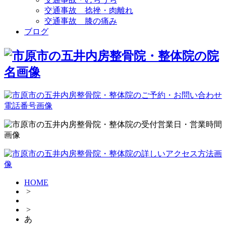
交通事故 捻挫・肉離れ
交通事故 膝の痛み
ブログ
HOME
>
>
あ