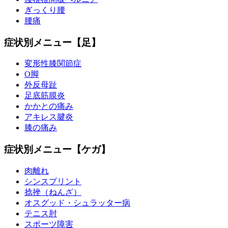
ぎっくり腰
腰痛
症状別メニュー【足】
変形性膝関節症
O脚
外反母趾
足底筋膜炎
かかとの痛み
アキレス腱炎
膝の痛み
症状別メニュー【ケガ】
肉離れ
シンスプリント
捻挫（ねんざ）
オスグッド・シュラッター病
テニス肘
スポーツ障害