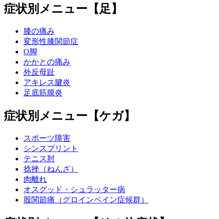
症状別メニュー【足】
膝の痛み
変形性膝関節症
O脚
かかとの痛み
外反母趾
アキレス腱炎
足底筋膜炎
症状別メニュー【ケガ】
スポーツ障害
シンスプリント
テニス肘
捻挫（ねんざ）
肉離れ
オスグッド・シュラッター病
股関節痛（グロインペイン症候群）