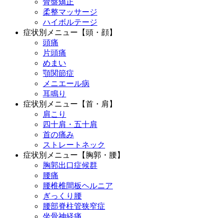
骨盤矯正
柔整マッサージ
ハイボルテージ
症状別メニュー【頭・顔】
頭痛
片頭痛
めまい
顎関節症
メニエール病
耳鳴り
症状別メニュー【首・肩】
肩こり
四十肩・五十肩
首の痛み
ストレートネック
症状別メニュー【胸郭・腰】
胸郭出口症候群
腰痛
腰椎椎間板ヘルニア
ぎっくり腰
腰部脊柱管狭窄症
坐骨神経痛