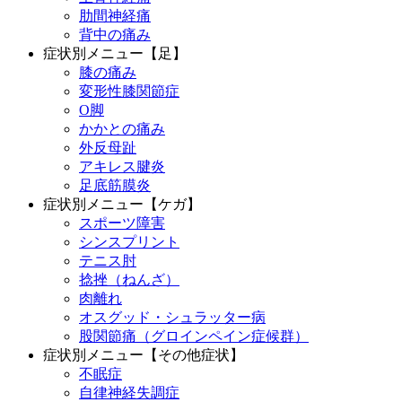
肋間神経痛
背中の痛み
症状別メニュー【足】
膝の痛み
変形性膝関節症
O脚
かかとの痛み
外反母趾
アキレス腱炎
足底筋膜炎
症状別メニュー【ケガ】
スポーツ障害
シンスプリント
テニス肘
捻挫（ねんざ）
肉離れ
オスグッド・シュラッター病
股関節痛（グロインペイン症候群）
症状別メニュー【その他症状】
不眠症
自律神経失調症