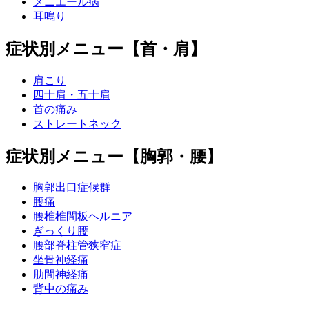
メニエール病
耳鳴り
症状別メニュー【首・肩】
肩こり
四十肩・五十肩
首の痛み
ストレートネック
症状別メニュー【胸郭・腰】
胸郭出口症候群
腰痛
腰椎椎間板ヘルニア
ぎっくり腰
腰部脊柱管狭窄症
坐骨神経痛
肋間神経痛
背中の痛み