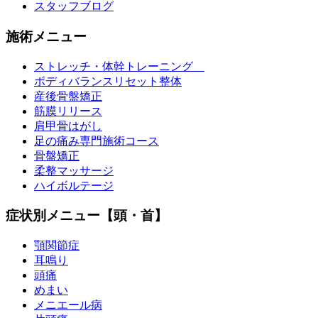
スタッフブログ
施術メニュー
ストレッチ・体幹トレーニング
ボディバランスリセット整体
産後骨盤矯正
筋膜リリース
肩甲骨はがし
足の痛み専門施術コース
骨盤矯正
柔整マッサージ
ハイボルテージ
症状別メニュー【頭・首】
顎関節症
耳鳴り
頭痛
めまい
メニエール病