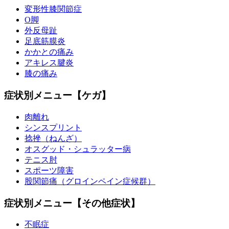
変形性膝関節症
O脚
外反母趾
足底筋膜炎
かかとの痛み
アキレス腱炎
膝の痛み
症状別メニュー【ケガ】
肉離れ
シンスプリント
捻挫（ねんざ）
オスグッド・シュラッター病
テニス肘
スポーツ障害
股関節痛（グロインペイン症候群）
症状別メニュー【その他症状】
不眠症