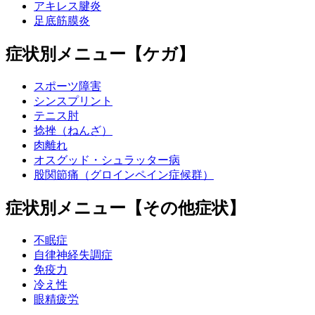
アキレス腱炎
足底筋膜炎
症状別メニュー【ケガ】
スポーツ障害
シンスプリント
テニス肘
捻挫（ねんざ）
肉離れ
オスグッド・シュラッター病
股関節痛（グロインペイン症候群）
症状別メニュー【その他症状】
不眠症
自律神経失調症
免疫力
冷え性
眼精疲労