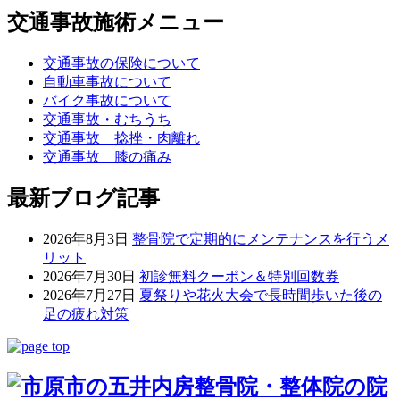
交通事故施術メニュー
交通事故の保険について
自動車事故について
バイク事故について
交通事故・むちうち
交通事故 捻挫・肉離れ
交通事故 膝の痛み
最新ブログ記事
2026年8月3日
整骨院で定期的にメンテナンスを行うメ
リット
2026年7月30日
初診無料クーポン＆特別回数券
2026年7月27日
夏祭りや花火大会で長時間歩いた後の
足の疲れ対策