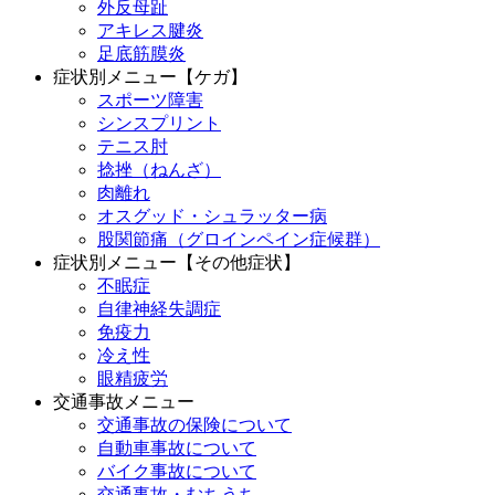
外反母趾
アキレス腱炎
足底筋膜炎
症状別メニュー【ケガ】
スポーツ障害
シンスプリント
テニス肘
捻挫（ねんざ）
肉離れ
オスグッド・シュラッター病
股関節痛（グロインペイン症候群）
症状別メニュー【その他症状】
不眠症
自律神経失調症
免疫力
冷え性
眼精疲労
交通事故メニュー
交通事故の保険について
自動車事故について
バイク事故について
交通事故・むちうち