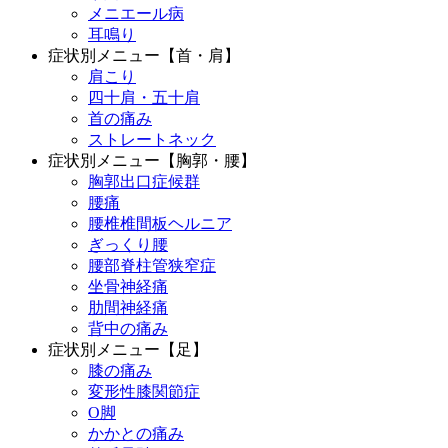
メニエール病
耳鳴り
症状別メニュー【首・肩】
肩こり
四十肩・五十肩
首の痛み
ストレートネック
症状別メニュー【胸郭・腰】
胸郭出口症候群
腰痛
腰椎椎間板ヘルニア
ぎっくり腰
腰部脊柱管狭窄症
坐骨神経痛
肋間神経痛
背中の痛み
症状別メニュー【足】
膝の痛み
変形性膝関節症
O脚
かかとの痛み