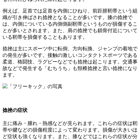
例えば、足首では足首を内側にひねり、前距腓靭帯という組
織が引き伸ばされ捻挫となることが多いです。膝の捻挫で
は、内側についている内側側副靭帯というものが損傷するこ
とが多いとされます。また、肩の捻挫でも鎖骨付近について
いる靭帯を損傷することもあります。
捻挫は主にスポーツ中に転倒、方向転換、ジャンプの着地で
の発生が多いです。接触の激しいコンタクトスポーツである
柔道、格闘技、ラグビーなどでも捻挫は起こります。交通事
故などで発生する「むちうち」も頸椎捻挫と言い捻挫になり
ます。
捻挫の症状
主に痛み・腫れ・熱感などが見られます。これらの症状は靭
帯や腱などの損傷程度によって変わります。損傷が大きいほ
ど症状も強くなります。また、膝などではこれらの症状が分