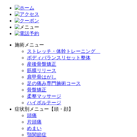
施術メニュー
ストレッチ・体幹トレーニング
ボディバランスリセット整体
産後骨盤矯正
筋膜リリース
肩甲骨はがし
足の痛み専門施術コース
骨盤矯正
柔整マッサージ
ハイボルテージ
症状別メニュー【頭・顔】
頭痛
片頭痛
めまい
顎関節症