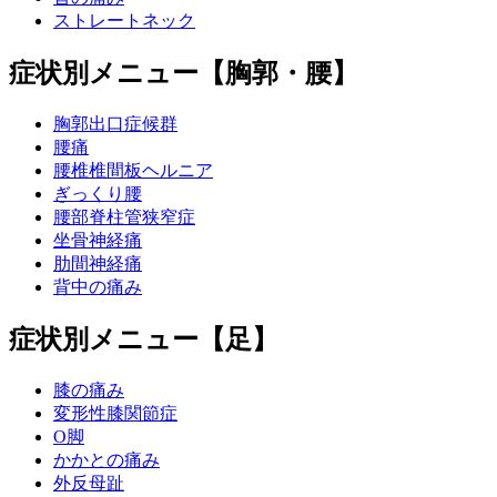
ストレートネック
症状別メニュー【胸郭・腰】
胸郭出口症候群
腰痛
腰椎椎間板ヘルニア
ぎっくり腰
腰部脊柱管狭窄症
坐骨神経痛
肋間神経痛
背中の痛み
症状別メニュー【足】
膝の痛み
変形性膝関節症
O脚
かかとの痛み
外反母趾