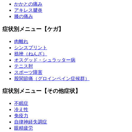
かかとの痛み
アキレス腱炎
膝の痛み
症状別メニュー【ケガ】
肉離れ
シンスプリント
捻挫（ねんざ）
オスグッド・シュラッター病
テニス肘
スポーツ障害
股関節痛（グロインペイン症候群）
症状別メニュー【その他症状】
不眠症
冷え性
免疫力
自律神経失調症
眼精疲労