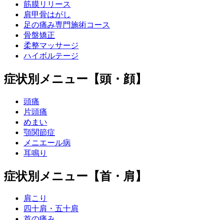
筋膜リリース
肩甲骨はがし
足の痛み専門施術コース
骨盤矯正
柔整マッサージ
ハイボルテージ
症状別メニュー【頭・顔】
頭痛
片頭痛
めまい
顎関節症
メニエール病
耳鳴り
症状別メニュー【首・肩】
肩こり
四十肩・五十肩
首の痛み