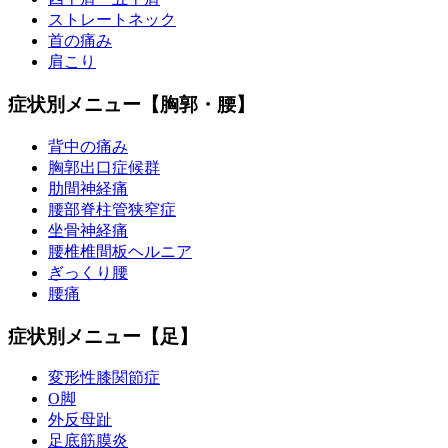
ストレートネック
首の痛み
肩こり
症状別メニュー【胸郭・腰】
背中の痛み
胸郭出口症候群
肋間神経痛
腰部脊柱管狭窄症
坐骨神経痛
腰椎椎間板ヘルニア
ぎっくり腰
腰痛
症状別メニュー【足】
変形性膝関節症
O脚
外反母趾
足底筋膜炎