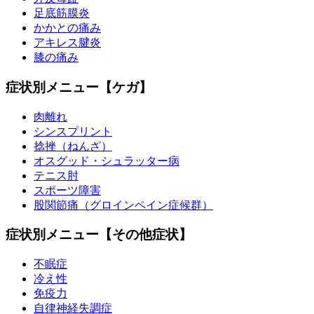
足底筋膜炎
かかとの痛み
アキレス腱炎
膝の痛み
症状別メニュー【ケガ】
肉離れ
シンスプリント
捻挫（ねんざ）
オスグッド・シュラッター病
テニス肘
スポーツ障害
股関節痛（グロインペイン症候群）
症状別メニュー【その他症状】
不眠症
冷え性
免疫力
自律神経失調症