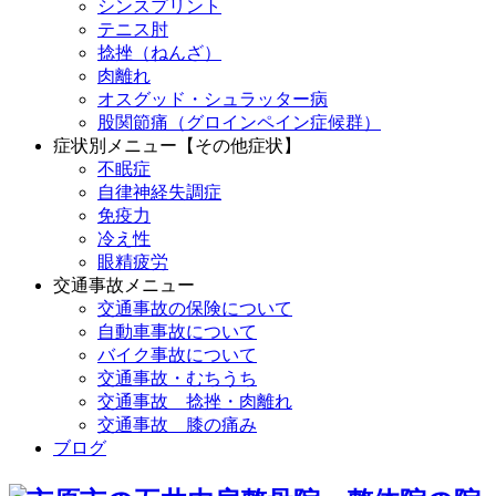
シンスプリント
テニス肘
捻挫（ねんざ）
肉離れ
オスグッド・シュラッター病
股関節痛（グロインペイン症候群）
症状別メニュー【その他症状】
不眠症
自律神経失調症
免疫力
冷え性
眼精疲労
交通事故メニュー
交通事故の保険について
自動車事故について
バイク事故について
交通事故・むちうち
交通事故 捻挫・肉離れ
交通事故 膝の痛み
ブログ