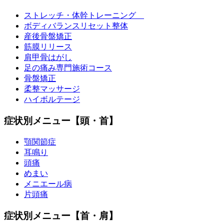
ストレッチ・体幹トレーニング
ボディバランスリセット整体
産後骨盤矯正
筋膜リリース
肩甲骨はがし
足の痛み専門施術コース
骨盤矯正
柔整マッサージ
ハイボルテージ
症状別メニュー【頭・首】
顎関節症
耳鳴り
頭痛
めまい
メニエール病
片頭痛
症状別メニュー【首・肩】