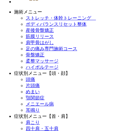
施術メニュー
ストレッチ・体幹トレーニング
ボディバランスリセット整体
産後骨盤矯正
筋膜リリース
肩甲骨はがし
足の痛み専門施術コース
骨盤矯正
柔整マッサージ
ハイボルテージ
症状別メニュー【頭・顔】
頭痛
片頭痛
めまい
顎関節症
メニエール病
耳鳴り
症状別メニュー【首・肩】
肩こり
四十肩・五十肩