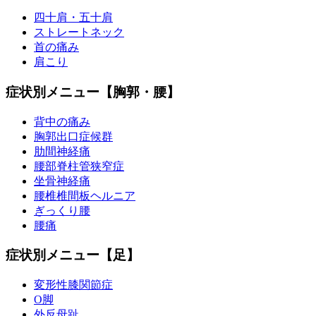
四十肩・五十肩
ストレートネック
首の痛み
肩こり
症状別メニュー【胸郭・腰】
背中の痛み
胸郭出口症候群
肋間神経痛
腰部脊柱管狭窄症
坐骨神経痛
腰椎椎間板ヘルニア
ぎっくり腰
腰痛
症状別メニュー【足】
変形性膝関節症
O脚
外反母趾