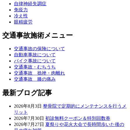
自律神経失調症
免疫力
冷え性
眼精疲労
交通事故施術メニュー
交通事故の保険について
自動車事故について
バイク事故について
交通事故・むちうち
交通事故 捻挫・肉離れ
交通事故 膝の痛み
最新ブログ記事
2026年8月3日
整骨院で定期的にメンテナンスを行うメ
リット
2026年7月30日
初診無料クーポン＆特別回数券
2026年7月27日
夏祭りや花火大会で長時間歩いた後の