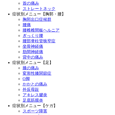
首の痛み
ストレートネック
症状別メニュー【胸郭・腰】
胸郭出口症候群
腰痛
腰椎椎間板ヘルニア
ぎっくり腰
腰部脊柱管狭窄症
坐骨神経痛
肋間神経痛
背中の痛み
症状別メニュー【足】
膝の痛み
変形性膝関節症
O脚
かかとの痛み
外反母趾
アキレス腱炎
足底筋膜炎
症状別メニュー【ケガ】
スポーツ障害