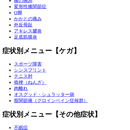
膝の痛み
変形性膝関節症
O脚
かかとの痛み
外反母趾
アキレス腱炎
足底筋膜炎
症状別メニュー【ケガ】
スポーツ障害
シンスプリント
テニス肘
捻挫（ねんざ）
肉離れ
オスグッド・シュラッター病
股関節痛（グロインペイン症候群）
症状別メニュー【その他症状】
不眠症