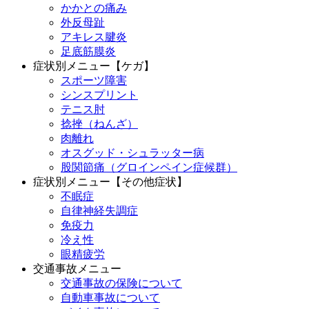
かかとの痛み
外反母趾
アキレス腱炎
足底筋膜炎
症状別メニュー【ケガ】
スポーツ障害
シンスプリント
テニス肘
捻挫（ねんざ）
肉離れ
オスグッド・シュラッター病
股関節痛（グロインペイン症候群）
症状別メニュー【その他症状】
不眠症
自律神経失調症
免疫力
冷え性
眼精疲労
交通事故メニュー
交通事故の保険について
自動車事故について