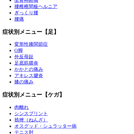
坐骨神経痛
腰椎椎間板ヘルニア
ぎっくり腰
腰痛
症状別メニュー【足】
変形性膝関節症
O脚
外反母趾
足底筋膜炎
かかとの痛み
アキレス腱炎
膝の痛み
症状別メニュー【ケガ】
肉離れ
シンスプリント
捻挫（ねんざ）
オスグッド・シュラッター病
テニス肘