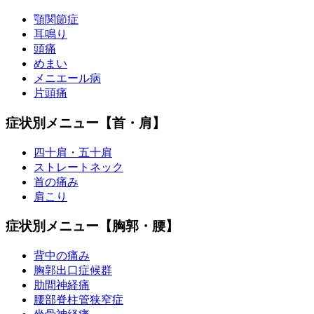
顎関節症
耳鳴り
頭痛
めまい
メニエール病
片頭痛
症状別メニュー【首・肩】
四十肩・五十肩
ストレートネック
首の痛み
肩こり
症状別メニュー【胸郭・腰】
背中の痛み
胸郭出口症候群
肋間神経痛
腰部脊柱管狭窄症