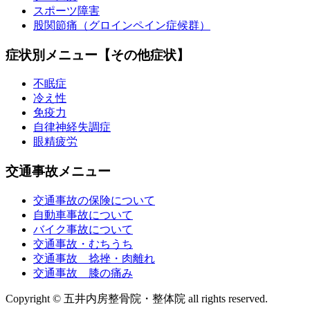
スポーツ障害
股関節痛（グロインペイン症候群）
症状別メニュー【その他症状】
不眠症
冷え性
免疫力
自律神経失調症
眼精疲労
交通事故メニュー
交通事故の保険について
自動車事故について
バイク事故について
交通事故・むちうち
交通事故 捻挫・肉離れ
交通事故 膝の痛み
Copyright © 五井内房整骨院・整体院 all rights reserved.