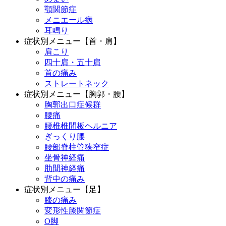
顎関節症
メニエール病
耳鳴り
症状別メニュー【首・肩】
肩こり
四十肩・五十肩
首の痛み
ストレートネック
症状別メニュー【胸郭・腰】
胸郭出口症候群
腰痛
腰椎椎間板ヘルニア
ぎっくり腰
腰部脊柱管狭窄症
坐骨神経痛
肋間神経痛
背中の痛み
症状別メニュー【足】
膝の痛み
変形性膝関節症
O脚