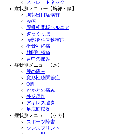
ストレートネック
症状別メニュー【胸郭・腰】
胸郭出口症候群
腰痛
腰椎椎間板ヘルニア
ぎっくり腰
腰部脊柱管狭窄症
坐骨神経痛
肋間神経痛
背中の痛み
症状別メニュー【足】
膝の痛み
変形性膝関節症
O脚
かかとの痛み
外反母趾
アキレス腱炎
足底筋膜炎
症状別メニュー【ケガ】
スポーツ障害
シンスプリント