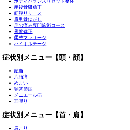
ボディバランスリセット整体
産後骨盤矯正
筋膜リリース
肩甲骨はがし
足の痛み専門施術コース
骨盤矯正
柔整マッサージ
ハイボルテージ
症状別メニュー【頭・顔】
頭痛
片頭痛
めまい
顎関節症
メニエール病
耳鳴り
症状別メニュー【首・肩】
肩こり