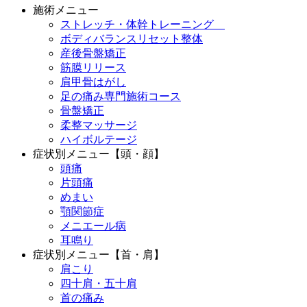
施術メニュー
ストレッチ・体幹トレーニング
ボディバランスリセット整体
産後骨盤矯正
筋膜リリース
肩甲骨はがし
足の痛み専門施術コース
骨盤矯正
柔整マッサージ
ハイボルテージ
症状別メニュー【頭・顔】
頭痛
片頭痛
めまい
顎関節症
メニエール病
耳鳴り
症状別メニュー【首・肩】
肩こり
四十肩・五十肩
首の痛み