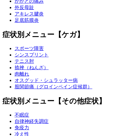
かかとの痛み
外反母趾
アキレス腱炎
足底筋膜炎
症状別メニュー【ケガ】
スポーツ障害
シンスプリント
テニス肘
捻挫（ねんざ）
肉離れ
オスグッド・シュラッター病
股関節痛（グロインペイン症候群）
症状別メニュー【その他症状】
不眠症
自律神経失調症
免疫力
冷え性