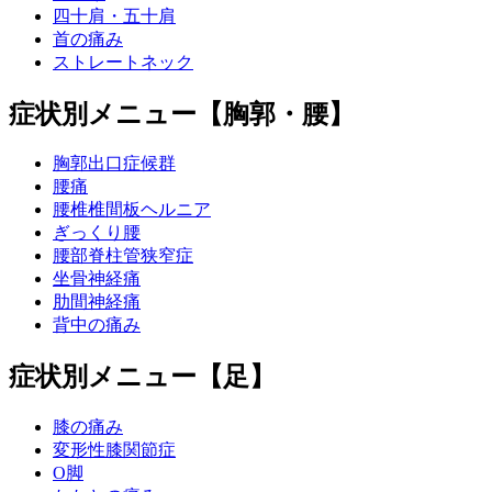
四十肩・五十肩
首の痛み
ストレートネック
症状別メニュー【胸郭・腰】
胸郭出口症候群
腰痛
腰椎椎間板ヘルニア
ぎっくり腰
腰部脊柱管狭窄症
坐骨神経痛
肋間神経痛
背中の痛み
症状別メニュー【足】
膝の痛み
変形性膝関節症
O脚