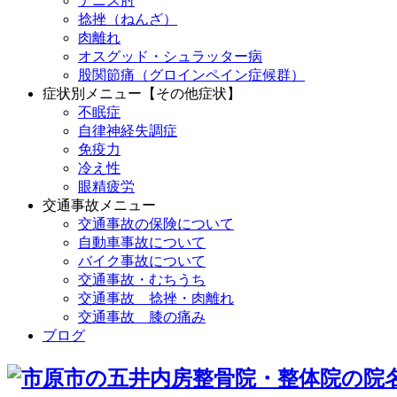
テニス肘
捻挫（ねんざ）
肉離れ
オスグッド・シュラッター病
股関節痛（グロインペイン症候群）
症状別メニュー【その他症状】
不眠症
自律神経失調症
免疫力
冷え性
眼精疲労
交通事故メニュー
交通事故の保険について
自動車事故について
バイク事故について
交通事故・むちうち
交通事故 捻挫・肉離れ
交通事故 膝の痛み
ブログ