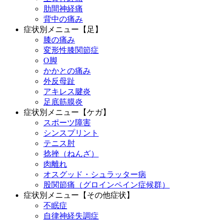
肋間神経痛
背中の痛み
症状別メニュー【足】
膝の痛み
変形性膝関節症
O脚
かかとの痛み
外反母趾
アキレス腱炎
足底筋膜炎
症状別メニュー【ケガ】
スポーツ障害
シンスプリント
テニス肘
捻挫（ねんざ）
肉離れ
オスグッド・シュラッター病
股関節痛（グロインペイン症候群）
症状別メニュー【その他症状】
不眠症
自律神経失調症