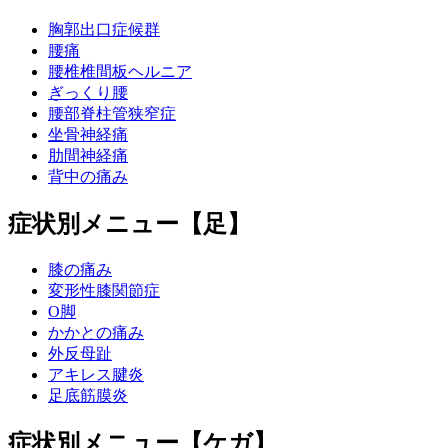
胸郭出口症候群
腰痛
腰椎椎間板ヘルニア
ぎっくり腰
腰部脊柱管狭窄症
坐骨神経痛
肋間神経痛
背中の痛み
症状別メニュー【足】
膝の痛み
変形性膝関節症
O脚
かかとの痛み
外反母趾
アキレス腱炎
足底筋膜炎
症状別メニュー【ケガ】