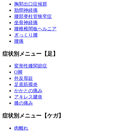
胸郭出口症候群
肋間神経痛
腰部脊柱管狭窄症
坐骨神経痛
腰椎椎間板ヘルニア
ぎっくり腰
腰痛
症状別メニュー【足】
変形性膝関節症
O脚
外反母趾
足底筋膜炎
かかとの痛み
アキレス腱炎
膝の痛み
症状別メニュー【ケガ】
肉離れ