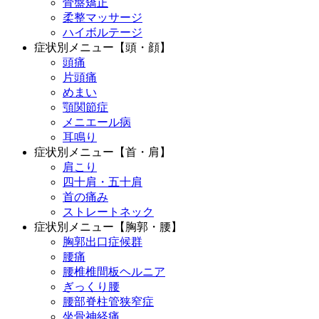
骨盤矯正
柔整マッサージ
ハイボルテージ
症状別メニュー【頭・顔】
頭痛
片頭痛
めまい
顎関節症
メニエール病
耳鳴り
症状別メニュー【首・肩】
肩こり
四十肩・五十肩
首の痛み
ストレートネック
症状別メニュー【胸郭・腰】
胸郭出口症候群
腰痛
腰椎椎間板ヘルニア
ぎっくり腰
腰部脊柱管狭窄症
坐骨神経痛