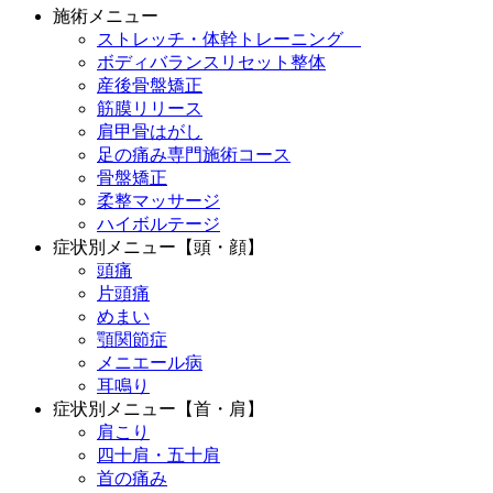
施術メニュー
ストレッチ・体幹トレーニング
ボディバランスリセット整体
産後骨盤矯正
筋膜リリース
肩甲骨はがし
足の痛み専門施術コース
骨盤矯正
柔整マッサージ
ハイボルテージ
症状別メニュー【頭・顔】
頭痛
片頭痛
めまい
顎関節症
メニエール病
耳鳴り
症状別メニュー【首・肩】
肩こり
四十肩・五十肩
首の痛み