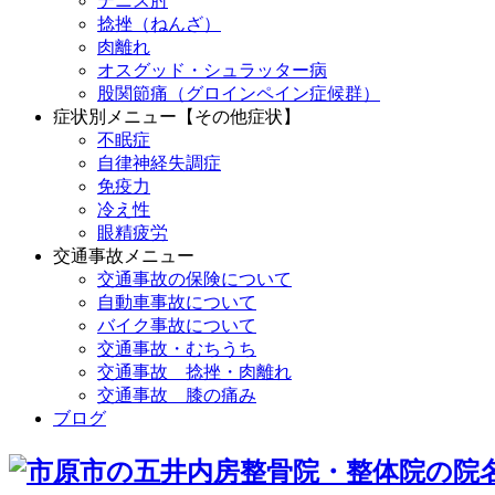
テニス肘
捻挫（ねんざ）
肉離れ
オスグッド・シュラッター病
股関節痛（グロインペイン症候群）
症状別メニュー【その他症状】
不眠症
自律神経失調症
免疫力
冷え性
眼精疲労
交通事故メニュー
交通事故の保険について
自動車事故について
バイク事故について
交通事故・むちうち
交通事故 捻挫・肉離れ
交通事故 膝の痛み
ブログ