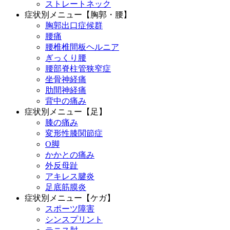
ストレートネック
症状別メニュー【胸郭・腰】
胸郭出口症候群
腰痛
腰椎椎間板ヘルニア
ぎっくり腰
腰部脊柱管狭窄症
坐骨神経痛
肋間神経痛
背中の痛み
症状別メニュー【足】
膝の痛み
変形性膝関節症
O脚
かかとの痛み
外反母趾
アキレス腱炎
足底筋膜炎
症状別メニュー【ケガ】
スポーツ障害
シンスプリント