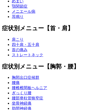
めまい
顎関節症
メニエール病
耳鳴り
症状別メニュー【首・肩】
肩こり
四十肩・五十肩
首の痛み
ストレートネック
症状別メニュー【胸郭・腰】
胸郭出口症候群
腰痛
腰椎椎間板ヘルニア
ぎっくり腰
腰部脊柱管狭窄症
坐骨神経痛
肋間神経痛