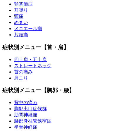
顎関節症
耳鳴り
頭痛
めまい
メニエール病
片頭痛
症状別メニュー【首・肩】
四十肩・五十肩
ストレートネック
首の痛み
肩こり
症状別メニュー【胸郭・腰】
背中の痛み
胸郭出口症候群
肋間神経痛
腰部脊柱管狭窄症
坐骨神経痛