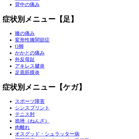
背中の痛み
症状別メニュー【足】
膝の痛み
変形性膝関節症
O脚
かかとの痛み
外反母趾
アキレス腱炎
足底筋膜炎
症状別メニュー【ケガ】
スポーツ障害
シンスプリント
テニス肘
捻挫（ねんざ）
肉離れ
オスグッド・シュラッター病