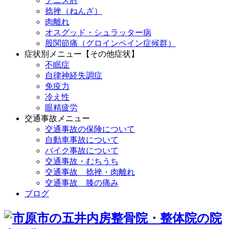
テニス肘
捻挫（ねんざ）
肉離れ
オスグッド・シュラッター病
股関節痛（グロインペイン症候群）
症状別メニュー【その他症状】
不眠症
自律神経失調症
免疫力
冷え性
眼精疲労
交通事故メニュー
交通事故の保険について
自動車事故について
バイク事故について
交通事故・むちうち
交通事故 捻挫・肉離れ
交通事故 膝の痛み
ブログ