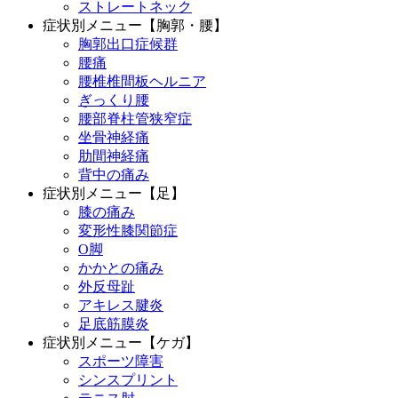
ストレートネック
症状別メニュー【胸郭・腰】
胸郭出口症候群
腰痛
腰椎椎間板ヘルニア
ぎっくり腰
腰部脊柱管狭窄症
坐骨神経痛
肋間神経痛
背中の痛み
症状別メニュー【足】
膝の痛み
変形性膝関節症
O脚
かかとの痛み
外反母趾
アキレス腱炎
足底筋膜炎
症状別メニュー【ケガ】
スポーツ障害
シンスプリント