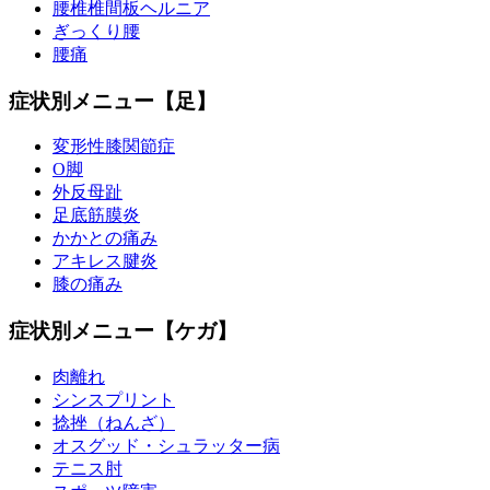
腰椎椎間板ヘルニア
ぎっくり腰
腰痛
症状別メニュー【足】
変形性膝関節症
O脚
外反母趾
足底筋膜炎
かかとの痛み
アキレス腱炎
膝の痛み
症状別メニュー【ケガ】
肉離れ
シンスプリント
捻挫（ねんざ）
オスグッド・シュラッター病
テニス肘