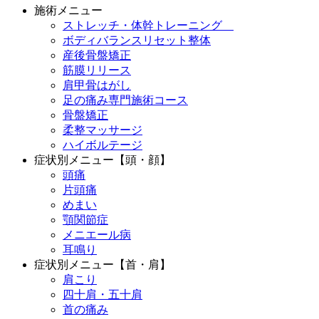
施術メニュー
ストレッチ・体幹トレーニング
ボディバランスリセット整体
産後骨盤矯正
筋膜リリース
肩甲骨はがし
足の痛み専門施術コース
骨盤矯正
柔整マッサージ
ハイボルテージ
症状別メニュー【頭・顔】
頭痛
片頭痛
めまい
顎関節症
メニエール病
耳鳴り
症状別メニュー【首・肩】
肩こり
四十肩・五十肩
首の痛み