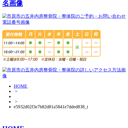
HOME
>
>
e5932d02f3e7b82d81a5841e7dded838_t