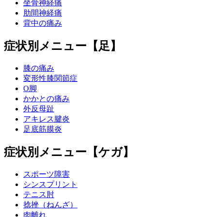
坐骨神経痛
肋間神経痛
背中の痛み
症状別メニュー【足】
膝の痛み
変形性膝関節症
O脚
かかとの痛み
外反母趾
アキレス腱炎
足底筋膜炎
症状別メニュー【ケガ】
スポーツ障害
シンスプリント
テニス肘
捻挫（ねんざ）
肉離れ