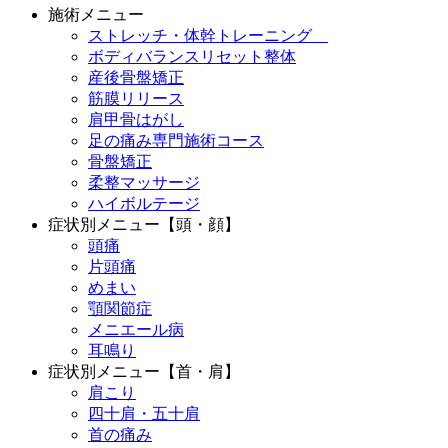
施術メニュー
ストレッチ・体幹トレーニング
ボディバランスリセット整体
産後骨盤矯正
筋膜リリース
肩甲骨はがし
足の痛み専門施術コース
骨盤矯正
柔整マッサージ
ハイボルテージ
症状別メニュー【頭・顔】
頭痛
片頭痛
めまい
顎関節症
メニエール病
耳鳴り
症状別メニュー【首・肩】
肩こり
四十肩・五十肩
首の痛み