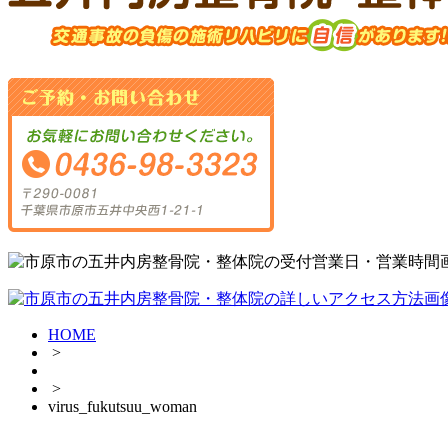
HOME
>
>
virus_fukutsuu_woman