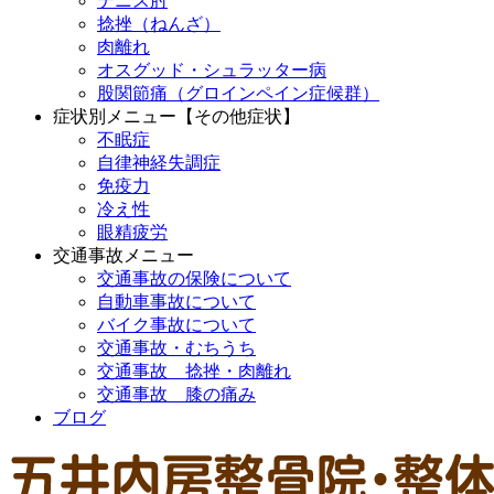
テニス肘
捻挫（ねんざ）
肉離れ
オスグッド・シュラッター病
股関節痛（グロインペイン症候群）
症状別メニュー【その他症状】
不眠症
自律神経失調症
免疫力
冷え性
眼精疲労
交通事故メニュー
交通事故の保険について
自動車事故について
バイク事故について
交通事故・むちうち
交通事故 捻挫・肉離れ
交通事故 膝の痛み
ブログ