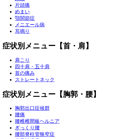
片頭痛
めまい
顎関節症
メニエール病
耳鳴り
症状別メニュー【首・肩】
肩こり
四十肩・五十肩
首の痛み
ストレートネック
症状別メニュー【胸郭・腰】
胸郭出口症候群
腰痛
腰椎椎間板ヘルニア
ぎっくり腰
腰部脊柱管狭窄症