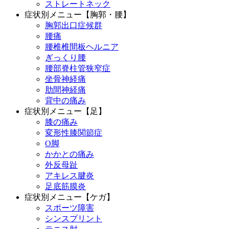
ストレートネック
症状別メニュー【胸郭・腰】
胸郭出口症候群
腰痛
腰椎椎間板ヘルニア
ぎっくり腰
腰部脊柱管狭窄症
坐骨神経痛
肋間神経痛
背中の痛み
症状別メニュー【足】
膝の痛み
変形性膝関節症
O脚
かかとの痛み
外反母趾
アキレス腱炎
足底筋膜炎
症状別メニュー【ケガ】
スポーツ障害
シンスプリント