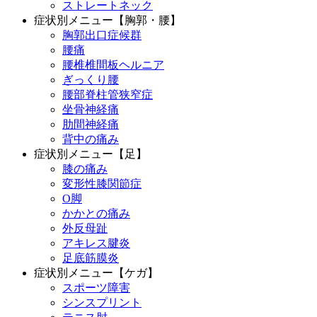
ストレートネック
症状別メニュー【胸郭・腰】
胸郭出口症候群
腰痛
腰椎椎間板ヘルニア
ぎっくり腰
腰部脊柱管狭窄症
坐骨神経痛
肋間神経痛
背中の痛み
症状別メニュー【足】
膝の痛み
変形性膝関節症
O脚
かかとの痛み
外反母趾
アキレス腱炎
足底筋膜炎
症状別メニュー【ケガ】
スポーツ障害
シンスプリント