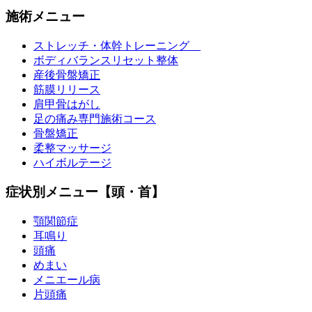
施術メニュー
ストレッチ・体幹トレーニング
ボディバランスリセット整体
産後骨盤矯正
筋膜リリース
肩甲骨はがし
足の痛み専門施術コース
骨盤矯正
柔整マッサージ
ハイボルテージ
症状別メニュー【頭・首】
顎関節症
耳鳴り
頭痛
めまい
メニエール病
片頭痛