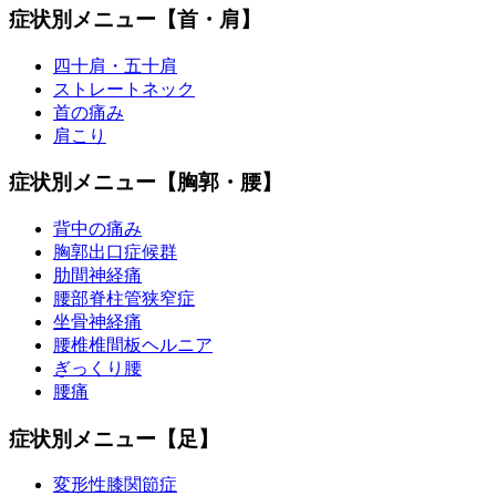
症状別メニュー【首・肩】
四十肩・五十肩
ストレートネック
首の痛み
肩こり
症状別メニュー【胸郭・腰】
背中の痛み
胸郭出口症候群
肋間神経痛
腰部脊柱管狭窄症
坐骨神経痛
腰椎椎間板ヘルニア
ぎっくり腰
腰痛
症状別メニュー【足】
変形性膝関節症