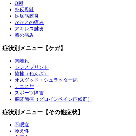
O脚
外反母趾
足底筋膜炎
かかとの痛み
アキレス腱炎
膝の痛み
症状別メニュー【ケガ】
肉離れ
シンスプリント
捻挫（ねんざ）
オスグッド・シュラッター病
テニス肘
スポーツ障害
股関節痛（グロインペイン症候群）
症状別メニュー【その他症状】
不眠症
冷え性