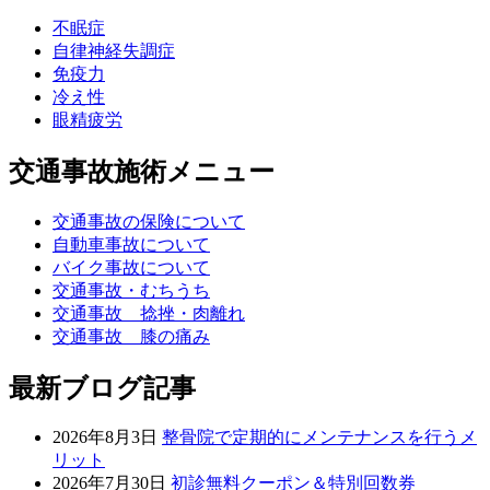
不眠症
自律神経失調症
免疫力
冷え性
眼精疲労
交通事故施術メニュー
交通事故の保険について
自動車事故について
バイク事故について
交通事故・むちうち
交通事故 捻挫・肉離れ
交通事故 膝の痛み
最新ブログ記事
2026年8月3日
整骨院で定期的にメンテナンスを行うメ
リット
2026年7月30日
初診無料クーポン＆特別回数券