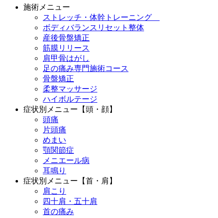
施術メニュー
ストレッチ・体幹トレーニング
ボディバランスリセット整体
産後骨盤矯正
筋膜リリース
肩甲骨はがし
足の痛み専門施術コース
骨盤矯正
柔整マッサージ
ハイボルテージ
症状別メニュー【頭・顔】
頭痛
片頭痛
めまい
顎関節症
メニエール病
耳鳴り
症状別メニュー【首・肩】
肩こり
四十肩・五十肩
首の痛み