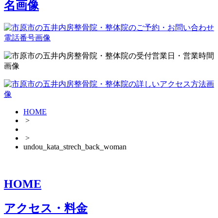
HOME
>
>
undou_kata_strech_back_woman
HOME
アクセス・料金