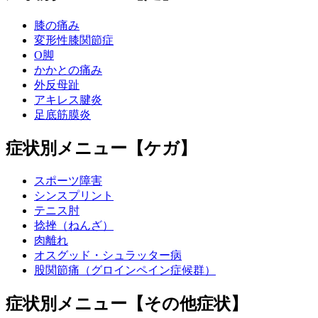
膝の痛み
変形性膝関節症
O脚
かかとの痛み
外反母趾
アキレス腱炎
足底筋膜炎
症状別メニュー【ケガ】
スポーツ障害
シンスプリント
テニス肘
捻挫（ねんざ）
肉離れ
オスグッド・シュラッター病
股関節痛（グロインペイン症候群）
症状別メニュー【その他症状】