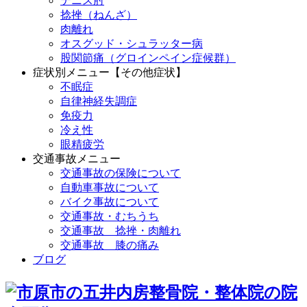
テニス肘
捻挫（ねんざ）
肉離れ
オスグッド・シュラッター病
股関節痛（グロインペイン症候群）
症状別メニュー【その他症状】
不眠症
自律神経失調症
免疫力
冷え性
眼精疲労
交通事故メニュー
交通事故の保険について
自動車事故について
バイク事故について
交通事故・むちうち
交通事故 捻挫・肉離れ
交通事故 膝の痛み
ブログ