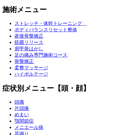
施術メニュー
ストレッチ・体幹トレーニング
ボディバランスリセット整体
産後骨盤矯正
筋膜リリース
肩甲骨はがし
足の痛み専門施術コース
骨盤矯正
柔整マッサージ
ハイボルテージ
症状別メニュー【頭・顔】
頭痛
片頭痛
めまい
顎関節症
メニエール病
耳鳴り