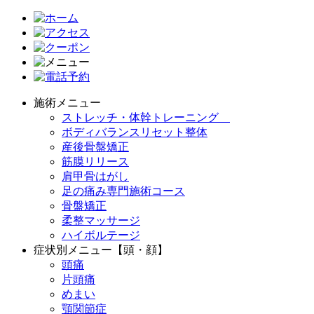
施術メニュー
ストレッチ・体幹トレーニング
ボディバランスリセット整体
産後骨盤矯正
筋膜リリース
肩甲骨はがし
足の痛み専門施術コース
骨盤矯正
柔整マッサージ
ハイボルテージ
症状別メニュー【頭・顔】
頭痛
片頭痛
めまい
顎関節症