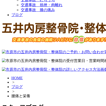
交通事故 捻挫・肉離れ
交通事故 膝の痛み
ブログ
HOME
>
ブログ
>
腰痛と栄養