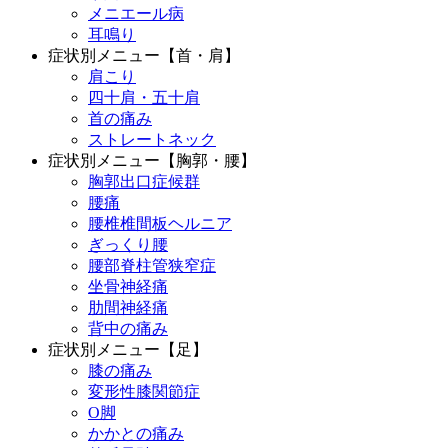
メニエール病
耳鳴り
症状別メニュー【首・肩】
肩こり
四十肩・五十肩
首の痛み
ストレートネック
症状別メニュー【胸郭・腰】
胸郭出口症候群
腰痛
腰椎椎間板ヘルニア
ぎっくり腰
腰部脊柱管狭窄症
坐骨神経痛
肋間神経痛
背中の痛み
症状別メニュー【足】
膝の痛み
変形性膝関節症
O脚
かかとの痛み