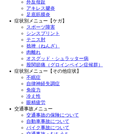
外反母趾
アキレス腱炎
足底筋膜炎
症状別メニュー【ケガ】
スポーツ障害
シンスプリント
テニス肘
捻挫（ねんざ）
肉離れ
オスグッド・シュラッター病
股関節痛（グロインペイン症候群）
症状別メニュー【その他症状】
不眠症
自律神経失調症
免疫力
冷え性
眼精疲労
交通事故メニュー
交通事故の保険について
自動車事故について
バイク事故について
交通事故・むちうち