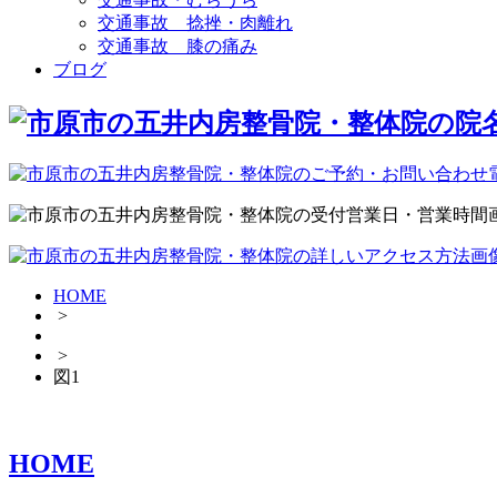
交通事故 捻挫・肉離れ
交通事故 膝の痛み
ブログ
HOME
>
>
図1
HOME