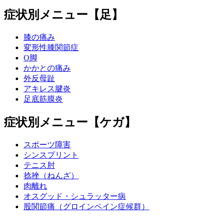
症状別メニュー【足】
膝の痛み
変形性膝関節症
O脚
かかとの痛み
外反母趾
アキレス腱炎
足底筋膜炎
症状別メニュー【ケガ】
スポーツ障害
シンスプリント
テニス肘
捻挫（ねんざ）
肉離れ
オスグッド・シュラッター病
股関節痛（グロインペイン症候群）