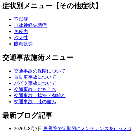
症状別メニュー【その他症状】
不眠症
自律神経失調症
免疫力
冷え性
眼精疲労
交通事故施術メニュー
交通事故の保険について
自動車事故について
バイク事故について
交通事故・むちうち
交通事故 捻挫・肉離れ
交通事故 膝の痛み
最新ブログ記事
2026年8月3日
整骨院で定期的にメンテナンスを行うメ