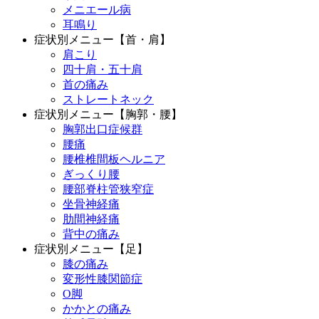
メニエール病
耳鳴り
症状別メニュー【首・肩】
肩こり
四十肩・五十肩
首の痛み
ストレートネック
症状別メニュー【胸郭・腰】
胸郭出口症候群
腰痛
腰椎椎間板ヘルニア
ぎっくり腰
腰部脊柱管狭窄症
坐骨神経痛
肋間神経痛
背中の痛み
症状別メニュー【足】
膝の痛み
変形性膝関節症
O脚
かかとの痛み