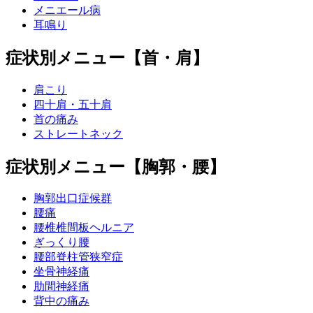
メニエール病
耳鳴り
症状別メニュー【首・肩】
肩こり
四十肩・五十肩
首の痛み
ストレートネック
症状別メニュー【胸郭・腰】
胸郭出口症候群
腰痛
腰椎椎間板ヘルニア
ぎっくり腰
腰部脊柱管狭窄症
坐骨神経痛
肋間神経痛
背中の痛み