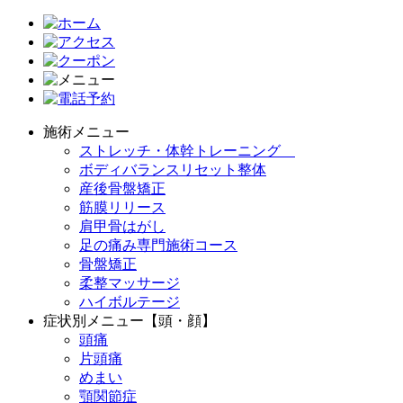
施術メニュー
ストレッチ・体幹トレーニング
ボディバランスリセット整体
産後骨盤矯正
筋膜リリース
肩甲骨はがし
足の痛み専門施術コース
骨盤矯正
柔整マッサージ
ハイボルテージ
症状別メニュー【頭・顔】
頭痛
片頭痛
めまい
顎関節症