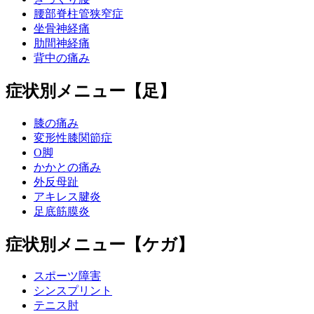
腰部脊柱管狭窄症
坐骨神経痛
肋間神経痛
背中の痛み
症状別メニュー【足】
膝の痛み
変形性膝関節症
O脚
かかとの痛み
外反母趾
アキレス腱炎
足底筋膜炎
症状別メニュー【ケガ】
スポーツ障害
シンスプリント
テニス肘