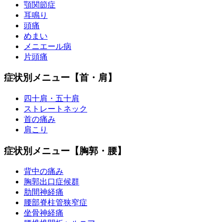
顎関節症
耳鳴り
頭痛
めまい
メニエール病
片頭痛
症状別メニュー【首・肩】
四十肩・五十肩
ストレートネック
首の痛み
肩こり
症状別メニュー【胸郭・腰】
背中の痛み
胸郭出口症候群
肋間神経痛
腰部脊柱管狭窄症
坐骨神経痛