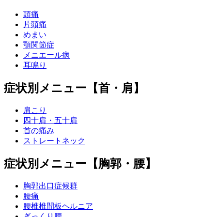
頭痛
片頭痛
めまい
顎関節症
メニエール病
耳鳴り
症状別メニュー【首・肩】
肩こり
四十肩・五十肩
首の痛み
ストレートネック
症状別メニュー【胸郭・腰】
胸郭出口症候群
腰痛
腰椎椎間板ヘルニア
ぎっくり腰