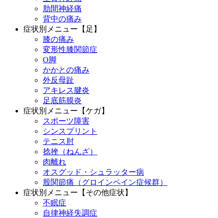
肋間神経痛
背中の痛み
症状別メニュー【足】
膝の痛み
変形性膝関節症
O脚
かかとの痛み
外反母趾
アキレス腱炎
足底筋膜炎
症状別メニュー【ケガ】
スポーツ障害
シンスプリント
テニス肘
捻挫（ねんざ）
肉離れ
オスグッド・シュラッター病
股関節痛（グロインペイン症候群）
症状別メニュー【その他症状】
不眠症
自律神経失調症