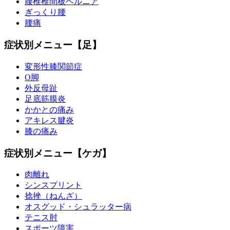
腰椎椎間板ヘルニア
ぎっくり腰
腰痛
症状別メニュー【足】
変形性膝関節症
O脚
外反母趾
足底筋膜炎
かかとの痛み
アキレス腱炎
膝の痛み
症状別メニュー【ケガ】
肉離れ
シンスプリント
捻挫（ねんざ）
オスグッド・シュラッター病
テニス肘
スポーツ障害