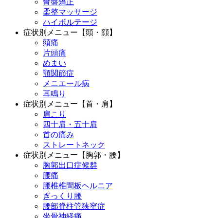
骨盤矯正
柔整マッサージ
ハイボルテージ
症状別メニュー【頭・顔】
頭痛
片頭痛
めまい
顎関節症
メニエール病
耳鳴り
症状別メニュー【首・肩】
肩こり
四十肩・五十肩
首の痛み
ストレートネック
症状別メニュー【胸郭・腰】
胸郭出口症候群
腰痛
腰椎椎間板ヘルニア
ぎっくり腰
腰部脊柱管狭窄症
坐骨神経痛