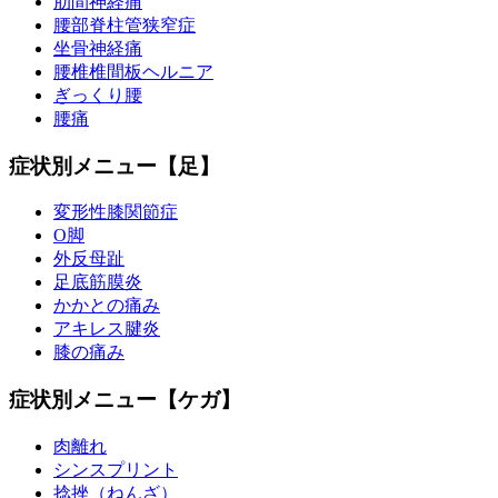
肋間神経痛
腰部脊柱管狭窄症
坐骨神経痛
腰椎椎間板ヘルニア
ぎっくり腰
腰痛
症状別メニュー【足】
変形性膝関節症
O脚
外反母趾
足底筋膜炎
かかとの痛み
アキレス腱炎
膝の痛み
症状別メニュー【ケガ】
肉離れ
シンスプリント
捻挫（ねんざ）