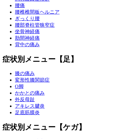
腰痛
腰椎椎間板ヘルニア
ぎっくり腰
腰部脊柱管狭窄症
坐骨神経痛
肋間神経痛
背中の痛み
症状別メニュー【足】
膝の痛み
変形性膝関節症
O脚
かかとの痛み
外反母趾
アキレス腱炎
足底筋膜炎
症状別メニュー【ケガ】