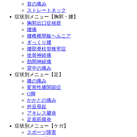
首の痛み
ストレートネック
症状別メニュー【胸郭・腰】
胸郭出口症候群
腰痛
腰椎椎間板ヘルニア
ぎっくり腰
腰部脊柱管狭窄症
坐骨神経痛
肋間神経痛
背中の痛み
症状別メニュー【足】
膝の痛み
変形性膝関節症
O脚
かかとの痛み
外反母趾
アキレス腱炎
足底筋膜炎
症状別メニュー【ケガ】
スポーツ障害