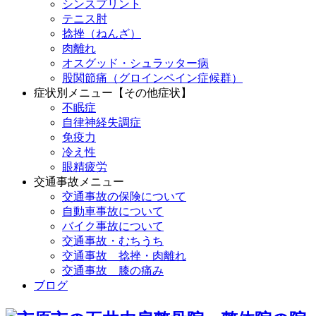
シンスプリント
テニス肘
捻挫（ねんざ）
肉離れ
オスグッド・シュラッター病
股関節痛（グロインペイン症候群）
症状別メニュー【その他症状】
不眠症
自律神経失調症
免疫力
冷え性
眼精疲労
交通事故メニュー
交通事故の保険について
自動車事故について
バイク事故について
交通事故・むちうち
交通事故 捻挫・肉離れ
交通事故 膝の痛み
ブログ