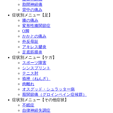
肋間神経痛
背中の痛み
症状別メニュー【足】
膝の痛み
変形性膝関節症
O脚
かかとの痛み
外反母趾
アキレス腱炎
足底筋膜炎
症状別メニュー【ケガ】
スポーツ障害
シンスプリント
テニス肘
捻挫（ねんざ）
肉離れ
オスグッド・シュラッター病
股関節痛（グロインペイン症候群）
症状別メニュー【その他症状】
不眠症
自律神経失調症