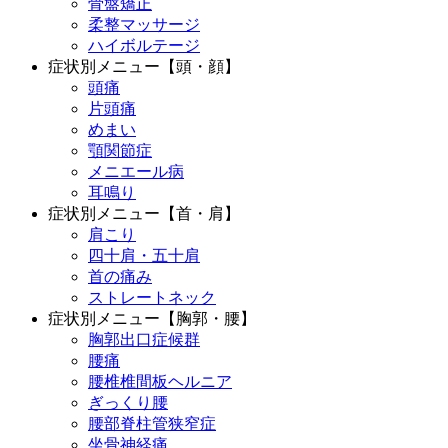
骨盤矯正
柔整マッサージ
ハイボルテージ
症状別メニュー【頭・顔】
頭痛
片頭痛
めまい
顎関節症
メニエール病
耳鳴り
症状別メニュー【首・肩】
肩こり
四十肩・五十肩
首の痛み
ストレートネック
症状別メニュー【胸郭・腰】
胸郭出口症候群
腰痛
腰椎椎間板ヘルニア
ぎっくり腰
腰部脊柱管狭窄症
坐骨神経痛