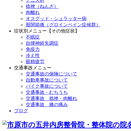
テニス肘
捻挫（ねんざ）
肉離れ
オスグッド・シュラッター病
股関節痛（グロインペイン症候群）
症状別メニュー【その他症状】
不眠症
自律神経失調症
免疫力
冷え性
眼精疲労
交通事故メニュー
交通事故の保険について
自動車事故について
バイク事故について
交通事故・むちうち
交通事故 捻挫・肉離れ
交通事故 膝の痛み
ブログ