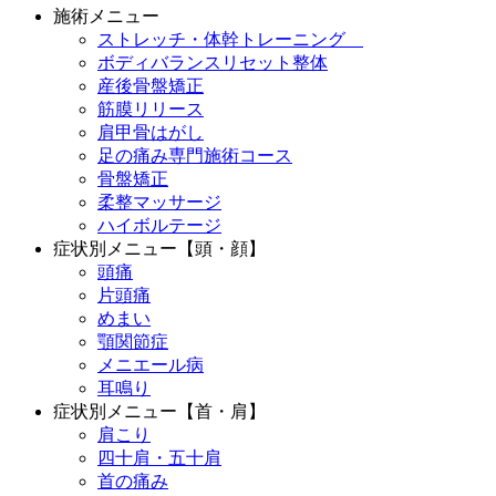
施術メニュー
ストレッチ・体幹トレーニング
ボディバランスリセット整体
産後骨盤矯正
筋膜リリース
肩甲骨はがし
足の痛み専門施術コース
骨盤矯正
柔整マッサージ
ハイボルテージ
症状別メニュー【頭・顔】
頭痛
片頭痛
めまい
顎関節症
メニエール病
耳鳴り
症状別メニュー【首・肩】
肩こり
四十肩・五十肩
首の痛み