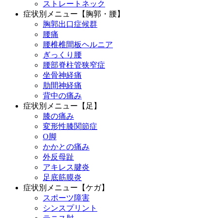
ストレートネック
症状別メニュー【胸郭・腰】
胸郭出口症候群
腰痛
腰椎椎間板ヘルニア
ぎっくり腰
腰部脊柱管狭窄症
坐骨神経痛
肋間神経痛
背中の痛み
症状別メニュー【足】
膝の痛み
変形性膝関節症
O脚
かかとの痛み
外反母趾
アキレス腱炎
足底筋膜炎
症状別メニュー【ケガ】
スポーツ障害
シンスプリント