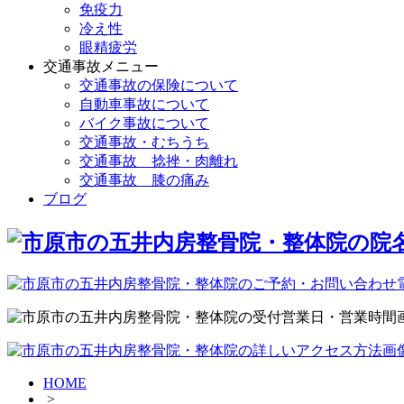
免疫力
冷え性
眼精疲労
交通事故メニュー
交通事故の保険について
自動車事故について
バイク事故について
交通事故・むちうち
交通事故 捻挫・肉離れ
交通事故 膝の痛み
ブログ
HOME
>