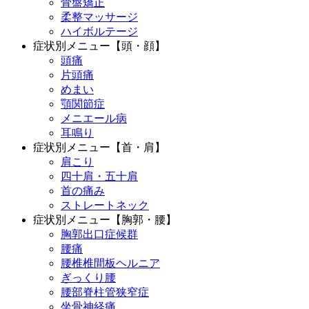
骨盤矯正
柔整マッサージ
ハイボルテージ
症状別メニュー【頭・顔】
頭痛
片頭痛
めまい
顎関節症
メニエール病
耳鳴り
症状別メニュー【首・肩】
肩こり
四十肩・五十肩
首の痛み
ストレートネック
症状別メニュー【胸郭・腰】
胸郭出口症候群
腰痛
腰椎椎間板ヘルニア
ぎっくり腰
腰部脊柱管狭窄症
坐骨神経痛