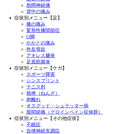
肋間神経痛
背中の痛み
症状別メニュー【足】
膝の痛み
変形性膝関節症
O脚
かかとの痛み
外反母趾
アキレス腱炎
足底筋膜炎
症状別メニュー【ケガ】
スポーツ障害
シンスプリント
テニス肘
捻挫（ねんざ）
肉離れ
オスグッド・シュラッター病
股関節痛（グロインペイン症候群）
症状別メニュー【その他症状】
不眠症
自律神経失調症