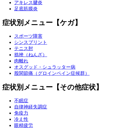
アキレス腱炎
足底筋膜炎
症状別メニュー【ケガ】
スポーツ障害
シンスプリント
テニス肘
捻挫（ねんざ）
肉離れ
オスグッド・シュラッター病
股関節痛（グロインペイン症候群）
症状別メニュー【その他症状】
不眠症
自律神経失調症
免疫力
冷え性
眼精疲労