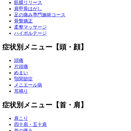
筋膜リリース
肩甲骨はがし
足の痛み専門施術コース
骨盤矯正
柔整マッサージ
ハイボルテージ
症状別メニュー【頭・顔】
頭痛
片頭痛
めまい
顎関節症
メニエール病
耳鳴り
症状別メニュー【首・肩】
肩こり
四十肩・五十肩
首の痛み