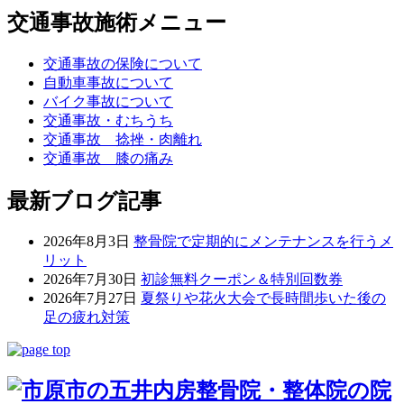
交通事故施術メニュー
交通事故の保険について
自動車事故について
バイク事故について
交通事故・むちうち
交通事故 捻挫・肉離れ
交通事故 膝の痛み
最新ブログ記事
2026年8月3日
整骨院で定期的にメンテナンスを行うメ
リット
2026年7月30日
初診無料クーポン＆特別回数券
2026年7月27日
夏祭りや花火大会で長時間歩いた後の
足の疲れ対策