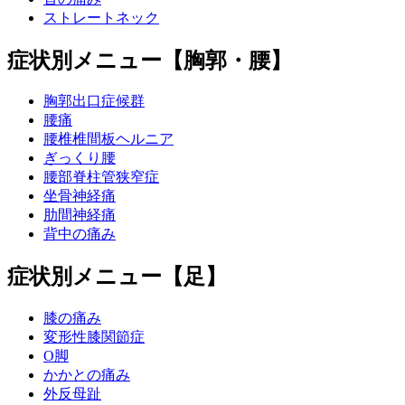
ストレートネック
症状別メニュー【胸郭・腰】
胸郭出口症候群
腰痛
腰椎椎間板ヘルニア
ぎっくり腰
腰部脊柱管狭窄症
坐骨神経痛
肋間神経痛
背中の痛み
症状別メニュー【足】
膝の痛み
変形性膝関節症
O脚
かかとの痛み
外反母趾