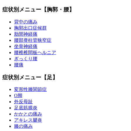
症状別メニュー【胸郭・腰】
背中の痛み
胸郭出口症候群
肋間神経痛
腰部脊柱管狭窄症
坐骨神経痛
腰椎椎間板ヘルニア
ぎっくり腰
腰痛
症状別メニュー【足】
変形性膝関節症
O脚
外反母趾
足底筋膜炎
かかとの痛み
アキレス腱炎
膝の痛み