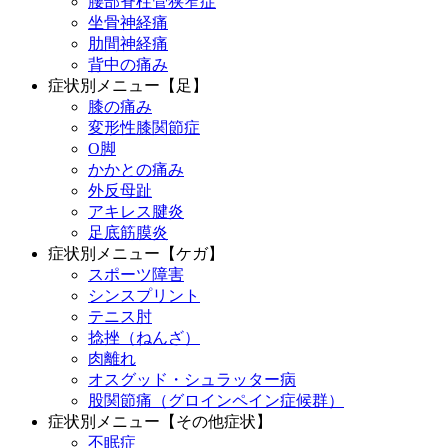
腰部脊柱管狭窄症
坐骨神経痛
肋間神経痛
背中の痛み
症状別メニュー【足】
膝の痛み
変形性膝関節症
O脚
かかとの痛み
外反母趾
アキレス腱炎
足底筋膜炎
症状別メニュー【ケガ】
スポーツ障害
シンスプリント
テニス肘
捻挫（ねんざ）
肉離れ
オスグッド・シュラッター病
股関節痛（グロインペイン症候群）
症状別メニュー【その他症状】
不眠症