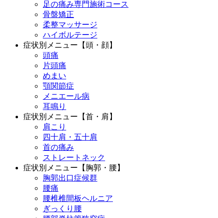
足の痛み専門施術コース
骨盤矯正
柔整マッサージ
ハイボルテージ
症状別メニュー【頭・顔】
頭痛
片頭痛
めまい
顎関節症
メニエール病
耳鳴り
症状別メニュー【首・肩】
肩こり
四十肩・五十肩
首の痛み
ストレートネック
症状別メニュー【胸郭・腰】
胸郭出口症候群
腰痛
腰椎椎間板ヘルニア
ぎっくり腰