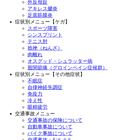
外反母趾
アキレス腱炎
足底筋膜炎
症状別メニュー【ケガ】
スポーツ障害
シンスプリント
テニス肘
捻挫（ねんざ）
肉離れ
オスグッド・シュラッター病
股関節痛（グロインペイン症候群）
症状別メニュー【その他症状】
不眠症
自律神経失調症
免疫力
冷え性
眼精疲労
交通事故メニュー
交通事故の保険について
自動車事故について
バイク事故について
交通事故・むちうち