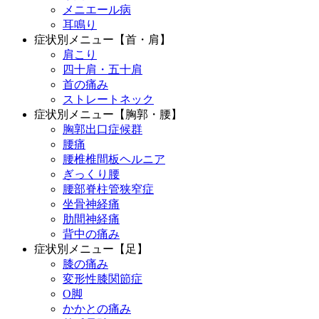
メニエール病
耳鳴り
症状別メニュー【首・肩】
肩こり
四十肩・五十肩
首の痛み
ストレートネック
症状別メニュー【胸郭・腰】
胸郭出口症候群
腰痛
腰椎椎間板ヘルニア
ぎっくり腰
腰部脊柱管狭窄症
坐骨神経痛
肋間神経痛
背中の痛み
症状別メニュー【足】
膝の痛み
変形性膝関節症
O脚
かかとの痛み