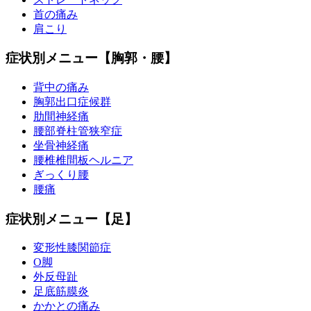
首の痛み
肩こり
症状別メニュー【胸郭・腰】
背中の痛み
胸郭出口症候群
肋間神経痛
腰部脊柱管狭窄症
坐骨神経痛
腰椎椎間板ヘルニア
ぎっくり腰
腰痛
症状別メニュー【足】
変形性膝関節症
O脚
外反母趾
足底筋膜炎
かかとの痛み