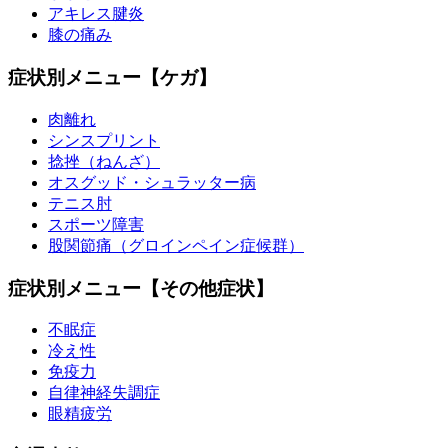
アキレス腱炎
膝の痛み
症状別メニュー【ケガ】
肉離れ
シンスプリント
捻挫（ねんざ）
オスグッド・シュラッター病
テニス肘
スポーツ障害
股関節痛（グロインペイン症候群）
症状別メニュー【その他症状】
不眠症
冷え性
免疫力
自律神経失調症
眼精疲労