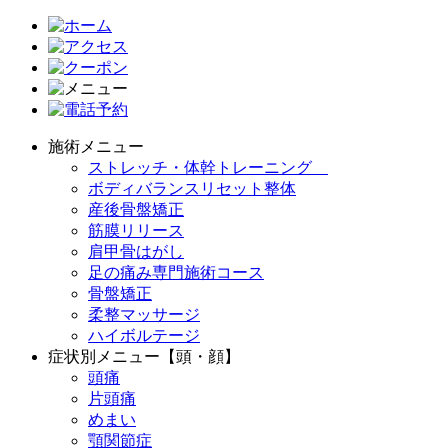
施術メニュー
ストレッチ・体幹トレーニング
ボディバランスリセット整体
産後骨盤矯正
筋膜リリース
肩甲骨はがし
足の痛み専門施術コース
骨盤矯正
柔整マッサージ
ハイボルテージ
症状別メニュー【頭・顔】
頭痛
片頭痛
めまい
顎関節症