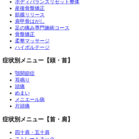
ボディバランスリセット整体
産後骨盤矯正
筋膜リリース
肩甲骨はがし
足の痛み専門施術コース
骨盤矯正
柔整マッサージ
ハイボルテージ
症状別メニュー【頭・首】
顎関節症
耳鳴り
頭痛
めまい
メニエール病
片頭痛
症状別メニュー【首・肩】
四十肩・五十肩
ストレートネック