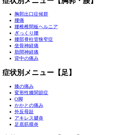
症状別メニュー【胸郭・腰】
胸郭出口症候群
腰痛
腰椎椎間板ヘルニア
ぎっくり腰
腰部脊柱管狭窄症
坐骨神経痛
肋間神経痛
背中の痛み
症状別メニュー【足】
膝の痛み
変形性膝関節症
O脚
かかとの痛み
外反母趾
アキレス腱炎
足底筋膜炎