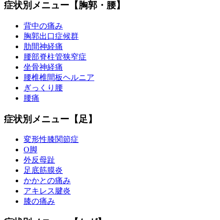
症状別メニュー【胸郭・腰】
背中の痛み
胸郭出口症候群
肋間神経痛
腰部脊柱管狭窄症
坐骨神経痛
腰椎椎間板ヘルニア
ぎっくり腰
腰痛
症状別メニュー【足】
変形性膝関節症
O脚
外反母趾
足底筋膜炎
かかとの痛み
アキレス腱炎
膝の痛み