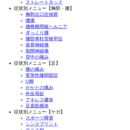
ストレートネック
症状別メニュー【胸郭・腰】
胸郭出口症候群
腰痛
腰椎椎間板ヘルニア
ぎっくり腰
腰部脊柱管狭窄症
坐骨神経痛
肋間神経痛
背中の痛み
症状別メニュー【足】
膝の痛み
変形性膝関節症
O脚
かかとの痛み
外反母趾
アキレス腱炎
足底筋膜炎
症状別メニュー【ケガ】
スポーツ障害
シンスプリント