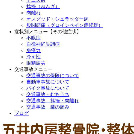
テニス肘
捻挫（ねんざ）
肉離れ
オスグッド・シュラッター病
股関節痛（グロインペイン症候群）
症状別メニュー【その他症状】
不眠症
自律神経失調症
免疫力
冷え性
眼精疲労
交通事故メニュー
交通事故の保険について
自動車事故について
バイク事故について
交通事故・むちうち
交通事故 捻挫・肉離れ
交通事故 膝の痛み
ブログ