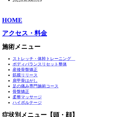
20220305083319
HOME
アクセス・料金
施術メニュー
ストレッチ・体幹トレーニング
ボディバランスリセット整体
産後骨盤矯正
筋膜リリース
肩甲骨はがし
足の痛み専門施術コース
骨盤矯正
柔整マッサージ
ハイボルテージ
症状別メニュー【頭・顔】