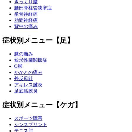
ぎっくり腰
腰部脊柱管狭窄症
坐骨神経痛
肋間神経痛
背中の痛み
症状別メニュー【足】
膝の痛み
変形性膝関節症
O脚
かかとの痛み
外反母趾
アキレス腱炎
足底筋膜炎
症状別メニュー【ケガ】
スポーツ障害
シンスプリント
テニス肘