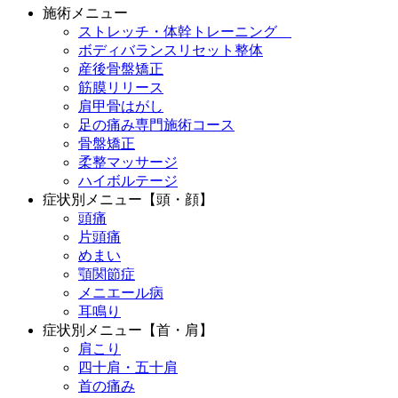
施術メニュー
ストレッチ・体幹トレーニング
ボディバランスリセット整体
産後骨盤矯正
筋膜リリース
肩甲骨はがし
足の痛み専門施術コース
骨盤矯正
柔整マッサージ
ハイボルテージ
症状別メニュー【頭・顔】
頭痛
片頭痛
めまい
顎関節症
メニエール病
耳鳴り
症状別メニュー【首・肩】
肩こり
四十肩・五十肩
首の痛み