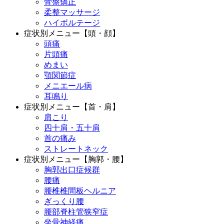
骨盤矯正
柔整マッサージ
ハイボルテージ
症状別メニュー【頭・顔】
頭痛
片頭痛
めまい
顎関節症
メニエール病
耳鳴り
症状別メニュー【首・肩】
肩こり
四十肩・五十肩
首の痛み
ストレートネック
症状別メニュー【胸郭・腰】
胸郭出口症候群
腰痛
腰椎椎間板ヘルニア
ぎっくり腰
腰部脊柱管狭窄症
坐骨神経痛