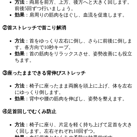
方法
：両肩を前方、上方、後方へと大きく回します。
前後5回ずつ行いましょう。
効果
：肩周りの筋肉をほぐし、血流を促進します。
②首ストレッチで首こり解消
方法
：首をゆっくり左右に倒し、さらに前後に倒しま
す。各方向で10秒キープ。
効果
：首の筋肉をリラックスさせ、姿勢改善にも役立
ちます。
③座ったままできる背伸びストレッチ
方法
：椅子に座ったまま両腕を頭上に上げ、体を左右
にゆっくり倒します。
効果
：背中や腰の筋肉を伸ばし、姿勢を整えます。
④
足首回しでむくみ防止
方法
：椅子に座り、片足を軽く持ち上げて足首を大き
く回します。左右それぞれ10回ずつ。