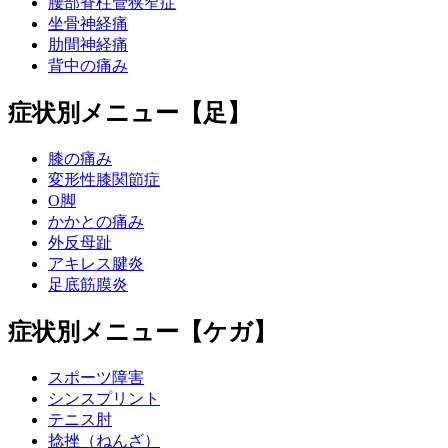
腰部脊柱管狭窄症
坐骨神経痛
肋間神経痛
背中の痛み
症状別メニュー【足】
膝の痛み
変形性膝関節症
O脚
かかとの痛み
外反母趾
アキレス腱炎
足底筋膜炎
症状別メニュー【ケガ】
スポーツ障害
シンスプリント
テニス肘
捻挫（ねんざ）