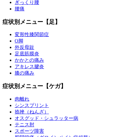
ぎっくり腰
腰痛
症状別メニュー【足】
変形性膝関節症
O脚
外反母趾
足底筋膜炎
かかとの痛み
アキレス腱炎
膝の痛み
症状別メニュー【ケガ】
肉離れ
シンスプリント
捻挫（ねんざ）
オスグッド・シュラッター病
テニス肘
スポーツ障害