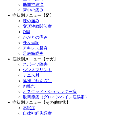
肋間神経痛
背中の痛み
症状別メニュー【足】
膝の痛み
変形性膝関節症
O脚
かかとの痛み
外反母趾
アキレス腱炎
足底筋膜炎
症状別メニュー【ケガ】
スポーツ障害
シンスプリント
テニス肘
捻挫（ねんざ）
肉離れ
オスグッド・シュラッター病
股関節痛（グロインペイン症候群）
症状別メニュー【その他症状】
不眠症
自律神経失調症