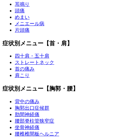
耳鳴り
頭痛
めまい
メニエール病
片頭痛
症状別メニュー【首・肩】
四十肩・五十肩
ストレートネック
首の痛み
肩こり
症状別メニュー【胸郭・腰】
背中の痛み
胸郭出口症候群
肋間神経痛
腰部脊柱管狭窄症
坐骨神経痛
腰椎椎間板ヘルニア