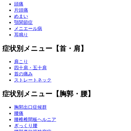
頭痛
片頭痛
めまい
顎関節症
メニエール病
耳鳴り
症状別メニュー【首・肩】
肩こり
四十肩・五十肩
首の痛み
ストレートネック
症状別メニュー【胸郭・腰】
胸郭出口症候群
腰痛
腰椎椎間板ヘルニア
ぎっくり腰