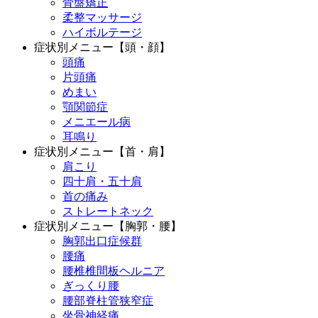
骨盤矯正
柔整マッサージ
ハイボルテージ
症状別メニュー【頭・顔】
頭痛
片頭痛
めまい
顎関節症
メニエール病
耳鳴り
症状別メニュー【首・肩】
肩こり
四十肩・五十肩
首の痛み
ストレートネック
症状別メニュー【胸郭・腰】
胸郭出口症候群
腰痛
腰椎椎間板ヘルニア
ぎっくり腰
腰部脊柱管狭窄症
坐骨神経痛