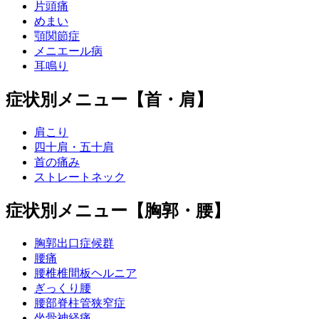
片頭痛
めまい
顎関節症
メニエール病
耳鳴り
症状別メニュー【首・肩】
肩こり
四十肩・五十肩
首の痛み
ストレートネック
症状別メニュー【胸郭・腰】
胸郭出口症候群
腰痛
腰椎椎間板ヘルニア
ぎっくり腰
腰部脊柱管狭窄症
坐骨神経痛