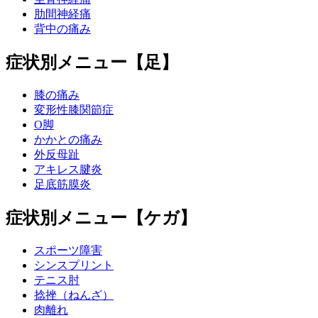
肋間神経痛
背中の痛み
症状別メニュー【足】
膝の痛み
変形性膝関節症
O脚
かかとの痛み
外反母趾
アキレス腱炎
足底筋膜炎
症状別メニュー【ケガ】
スポーツ障害
シンスプリント
テニス肘
捻挫（ねんざ）
肉離れ