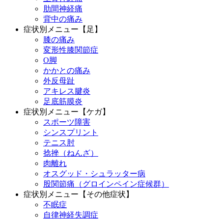
肋間神経痛
背中の痛み
症状別メニュー【足】
膝の痛み
変形性膝関節症
O脚
かかとの痛み
外反母趾
アキレス腱炎
足底筋膜炎
症状別メニュー【ケガ】
スポーツ障害
シンスプリント
テニス肘
捻挫（ねんざ）
肉離れ
オスグッド・シュラッター病
股関節痛（グロインペイン症候群）
症状別メニュー【その他症状】
不眠症
自律神経失調症