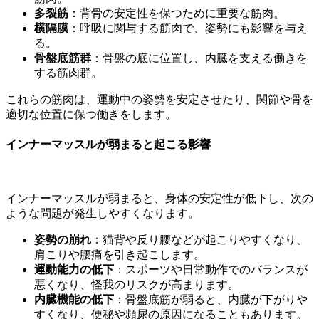
多裂筋
：背骨の安定性を保つために重要な筋肉。
横隔膜
：呼吸に関与する筋肉で、姿勢にも影響を与え
る。
骨盤底筋群
：骨盤の底に位置し、内臓を支える働きを
する筋肉群。
これらの筋肉は、運動中の姿勢を安定させたり、関節や骨を
適切な位置に保つ働きをします。
インナーマッスルが弱まると起こる影響
インナーマッスルが弱まると、身体の安定性が低下し、次の
ような問題が発生しやすくなります。
姿勢の崩れ
：猫背や反り腰などが起こりやすくなり、
肩こりや腰痛を引き起こします。
運動能力の低下
：スポーツや日常動作でのバランスが
悪くなり、怪我のリスクが高まります。
内臓機能の低下
：骨盤底筋が弱ると、内臓が下がりや
すくなり、便秘や頻尿の原因になることもあります。