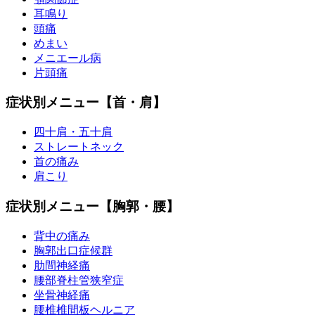
耳鳴り
頭痛
めまい
メニエール病
片頭痛
症状別メニュー【首・肩】
四十肩・五十肩
ストレートネック
首の痛み
肩こり
症状別メニュー【胸郭・腰】
背中の痛み
胸郭出口症候群
肋間神経痛
腰部脊柱管狭窄症
坐骨神経痛
腰椎椎間板ヘルニア