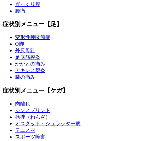
ぎっくり腰
腰痛
症状別メニュー【足】
変形性膝関節症
O脚
外反母趾
足底筋膜炎
かかとの痛み
アキレス腱炎
膝の痛み
症状別メニュー【ケガ】
肉離れ
シンスプリント
捻挫（ねんざ）
オスグッド・シュラッター病
テニス肘
スポーツ障害