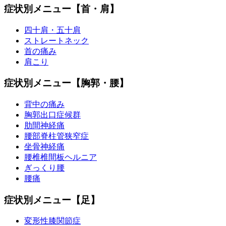
症状別メニュー【首・肩】
四十肩・五十肩
ストレートネック
首の痛み
肩こり
症状別メニュー【胸郭・腰】
背中の痛み
胸郭出口症候群
肋間神経痛
腰部脊柱管狭窄症
坐骨神経痛
腰椎椎間板ヘルニア
ぎっくり腰
腰痛
症状別メニュー【足】
変形性膝関節症