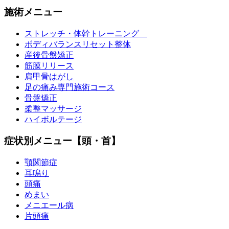
施術メニュー
ストレッチ・体幹トレーニング
ボディバランスリセット整体
産後骨盤矯正
筋膜リリース
肩甲骨はがし
足の痛み専門施術コース
骨盤矯正
柔整マッサージ
ハイボルテージ
症状別メニュー【頭・首】
顎関節症
耳鳴り
頭痛
めまい
メニエール病
片頭痛