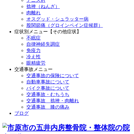
テニス肘
捻挫（ねんざ）
肉離れ
オスグッド・シュラッター病
股関節痛（グロインペイン症候群）
症状別メニュー【その他症状】
不眠症
自律神経失調症
免疫力
冷え性
眼精疲労
交通事故メニュー
交通事故の保険について
自動車事故について
バイク事故について
交通事故・むちうち
交通事故 捻挫・肉離れ
交通事故 膝の痛み
ブログ