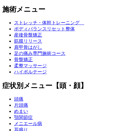
施術メニュー
ストレッチ・体幹トレーニング
ボディバランスリセット整体
産後骨盤矯正
筋膜リリース
肩甲骨はがし
足の痛み専門施術コース
骨盤矯正
柔整マッサージ
ハイボルテージ
症状別メニュー【頭・顔】
頭痛
片頭痛
めまい
顎関節症
メニエール病
耳鳴り