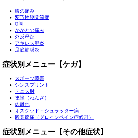
膝の痛み
変形性膝関節症
O脚
かかとの痛み
外反母趾
アキレス腱炎
足底筋膜炎
症状別メニュー【ケガ】
スポーツ障害
シンスプリント
テニス肘
捻挫（ねんざ）
肉離れ
オスグッド・シュラッター病
股関節痛（グロインペイン症候群）
症状別メニュー【その他症状】