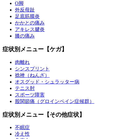
O脚
外反母趾
足底筋膜炎
かかとの痛み
アキレス腱炎
膝の痛み
症状別メニュー【ケガ】
肉離れ
シンスプリント
捻挫（ねんざ）
オスグッド・シュラッター病
テニス肘
スポーツ障害
股関節痛（グロインペイン症候群）
症状別メニュー【その他症状】
不眠症
冷え性