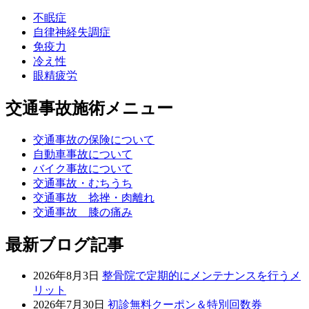
不眠症
自律神経失調症
免疫力
冷え性
眼精疲労
交通事故施術メニュー
交通事故の保険について
自動車事故について
バイク事故について
交通事故・むちうち
交通事故 捻挫・肉離れ
交通事故 膝の痛み
最新ブログ記事
2026年8月3日
整骨院で定期的にメンテナンスを行うメ
リット
2026年7月30日
初診無料クーポン＆特別回数券