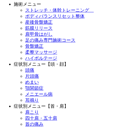
施術メニュー
ストレッチ・体幹トレーニング
ボディバランスリセット整体
産後骨盤矯正
筋膜リリース
肩甲骨はがし
足の痛み専門施術コース
骨盤矯正
柔整マッサージ
ハイボルテージ
症状別メニュー【頭・顔】
頭痛
片頭痛
めまい
顎関節症
メニエール病
耳鳴り
症状別メニュー【首・肩】
肩こり
四十肩・五十肩
首の痛み