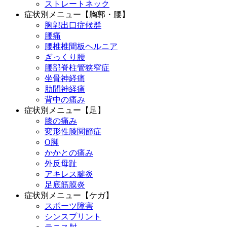
ストレートネック
症状別メニュー【胸郭・腰】
胸郭出口症候群
腰痛
腰椎椎間板ヘルニア
ぎっくり腰
腰部脊柱管狭窄症
坐骨神経痛
肋間神経痛
背中の痛み
症状別メニュー【足】
膝の痛み
変形性膝関節症
O脚
かかとの痛み
外反母趾
アキレス腱炎
足底筋膜炎
症状別メニュー【ケガ】
スポーツ障害
シンスプリント