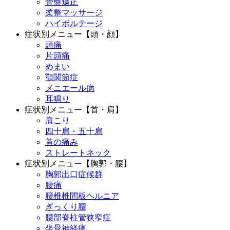
骨盤矯正
柔整マッサージ
ハイボルテージ
症状別メニュー【頭・顔】
頭痛
片頭痛
めまい
顎関節症
メニエール病
耳鳴り
症状別メニュー【首・肩】
肩こり
四十肩・五十肩
首の痛み
ストレートネック
症状別メニュー【胸郭・腰】
胸郭出口症候群
腰痛
腰椎椎間板ヘルニア
ぎっくり腰
腰部脊柱管狭窄症
坐骨神経痛