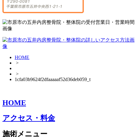
HOME
>
>
1cfa03b9624f2dfaaaaaf52d36deb059_t
HOME
アクセス・料金
施術メニュー