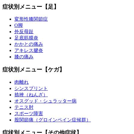
症状別メニュー【足】
変形性膝関節症
O脚
外反母趾
足底筋膜炎
かかとの痛み
アキレス腱炎
膝の痛み
症状別メニュー【ケガ】
肉離れ
シンスプリント
捻挫（ねんざ）
オスグッド・シュラッター病
テニス肘
スポーツ障害
股関節痛（グロインペイン症候群）
症状別メニュー【その他症状】