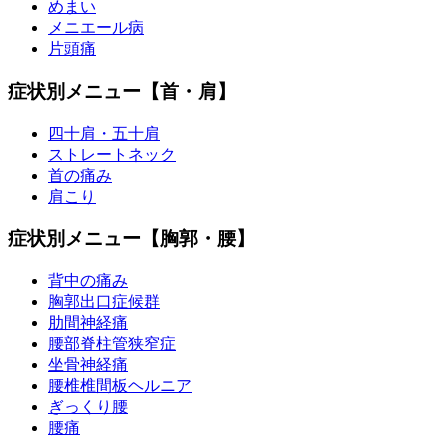
めまい
メニエール病
片頭痛
症状別メニュー【首・肩】
四十肩・五十肩
ストレートネック
首の痛み
肩こり
症状別メニュー【胸郭・腰】
背中の痛み
胸郭出口症候群
肋間神経痛
腰部脊柱管狭窄症
坐骨神経痛
腰椎椎間板ヘルニア
ぎっくり腰
腰痛