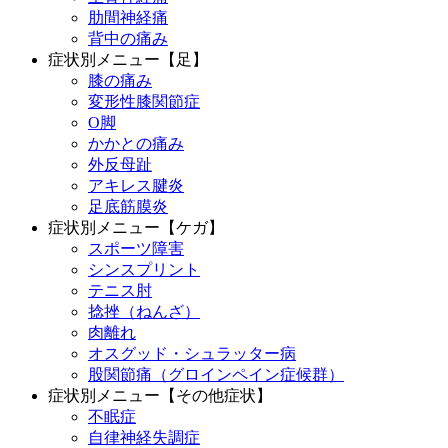
肋間神経痛
背中の痛み
症状別メニュー【足】
膝の痛み
変形性膝関節症
O脚
かかとの痛み
外反母趾
アキレス腱炎
足底筋膜炎
症状別メニュー【ケガ】
スポーツ障害
シンスプリント
テニス肘
捻挫（ねんざ）
肉離れ
オスグッド・シュラッター病
股関節痛（グロインペイン症候群）
症状別メニュー【その他症状】
不眠症
自律神経失調症