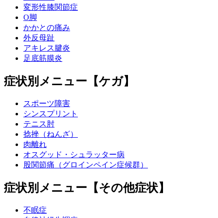
変形性膝関節症
O脚
かかとの痛み
外反母趾
アキレス腱炎
足底筋膜炎
症状別メニュー【ケガ】
スポーツ障害
シンスプリント
テニス肘
捻挫（ねんざ）
肉離れ
オスグッド・シュラッター病
股関節痛（グロインペイン症候群）
症状別メニュー【その他症状】
不眠症