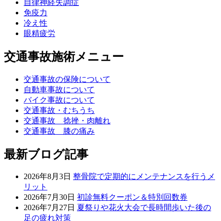
自律神経失調症
免疫力
冷え性
眼精疲労
交通事故施術メニュー
交通事故の保険について
自動車事故について
バイク事故について
交通事故・むちうち
交通事故 捻挫・肉離れ
交通事故 膝の痛み
最新ブログ記事
2026年8月3日
整骨院で定期的にメンテナンスを行うメ
リット
2026年7月30日
初診無料クーポン＆特別回数券
2026年7月27日
夏祭りや花火大会で長時間歩いた後の
足の疲れ対策