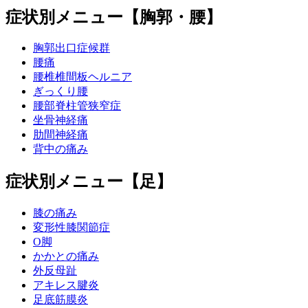
症状別メニュー【胸郭・腰】
胸郭出口症候群
腰痛
腰椎椎間板ヘルニア
ぎっくり腰
腰部脊柱管狭窄症
坐骨神経痛
肋間神経痛
背中の痛み
症状別メニュー【足】
膝の痛み
変形性膝関節症
O脚
かかとの痛み
外反母趾
アキレス腱炎
足底筋膜炎