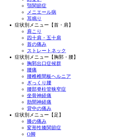
顎関節症
メニエール病
耳鳴り
症状別メニュー【首・肩】
肩こり
四十肩・五十肩
首の痛み
ストレートネック
症状別メニュー【胸郭・腰】
胸郭出口症候群
腰痛
腰椎椎間板ヘルニア
ぎっくり腰
腰部脊柱管狭窄症
坐骨神経痛
肋間神経痛
背中の痛み
症状別メニュー【足】
膝の痛み
変形性膝関節症
O脚