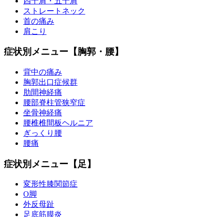
四十肩・五十肩
ストレートネック
首の痛み
肩こり
症状別メニュー【胸郭・腰】
背中の痛み
胸郭出口症候群
肋間神経痛
腰部脊柱管狭窄症
坐骨神経痛
腰椎椎間板ヘルニア
ぎっくり腰
腰痛
症状別メニュー【足】
変形性膝関節症
O脚
外反母趾
足底筋膜炎