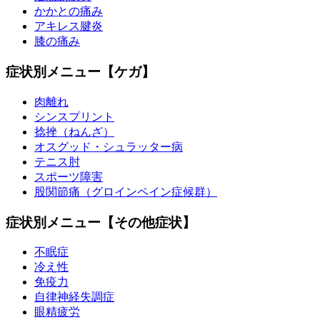
かかとの痛み
アキレス腱炎
膝の痛み
症状別メニュー【ケガ】
肉離れ
シンスプリント
捻挫（ねんざ）
オスグッド・シュラッター病
テニス肘
スポーツ障害
股関節痛（グロインペイン症候群）
症状別メニュー【その他症状】
不眠症
冷え性
免疫力
自律神経失調症
眼精疲労