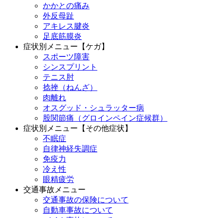
かかとの痛み
外反母趾
アキレス腱炎
足底筋膜炎
症状別メニュー【ケガ】
スポーツ障害
シンスプリント
テニス肘
捻挫（ねんざ）
肉離れ
オスグッド・シュラッター病
股関節痛（グロインペイン症候群）
症状別メニュー【その他症状】
不眠症
自律神経失調症
免疫力
冷え性
眼精疲労
交通事故メニュー
交通事故の保険について
自動車事故について