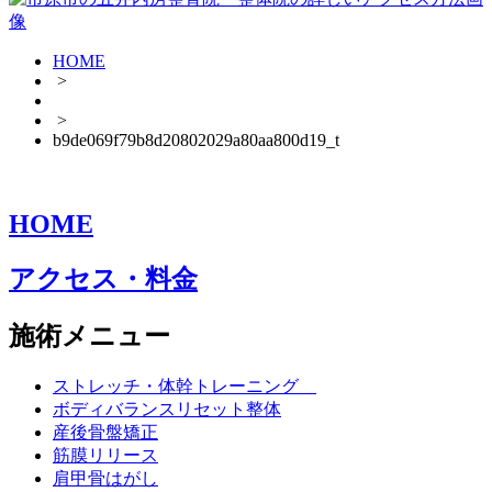
HOME
>
>
b9de069f79b8d20802029a80aa800d19_t
HOME
アクセス・料金
施術メニュー
ストレッチ・体幹トレーニング
ボディバランスリセット整体
産後骨盤矯正
筋膜リリース
肩甲骨はがし