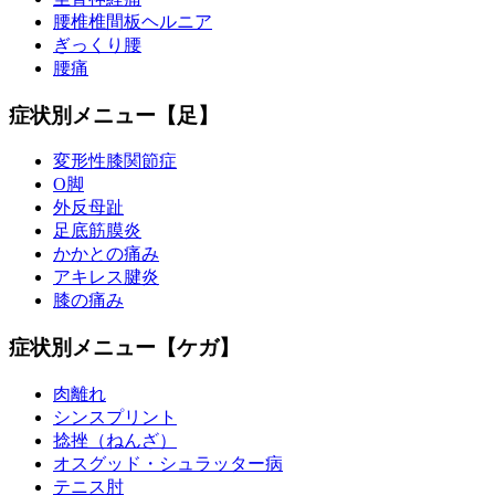
腰椎椎間板ヘルニア
ぎっくり腰
腰痛
症状別メニュー【足】
変形性膝関節症
O脚
外反母趾
足底筋膜炎
かかとの痛み
アキレス腱炎
膝の痛み
症状別メニュー【ケガ】
肉離れ
シンスプリント
捻挫（ねんざ）
オスグッド・シュラッター病
テニス肘