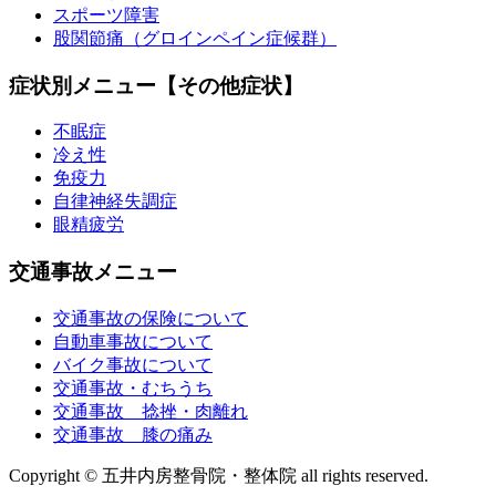
スポーツ障害
股関節痛（グロインペイン症候群）
症状別メニュー【その他症状】
不眠症
冷え性
免疫力
自律神経失調症
眼精疲労
交通事故メニュー
交通事故の保険について
自動車事故について
バイク事故について
交通事故・むちうち
交通事故 捻挫・肉離れ
交通事故 膝の痛み
Copyright © 五井内房整骨院・整体院 all rights reserved.