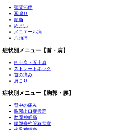
顎関節症
耳鳴り
頭痛
めまい
メニエール病
片頭痛
症状別メニュー【首・肩】
四十肩・五十肩
ストレートネック
首の痛み
肩こり
症状別メニュー【胸郭・腰】
背中の痛み
胸郭出口症候群
肋間神経痛
腰部脊柱管狭窄症
坐骨神経痛