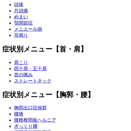
頭痛
片頭痛
めまい
顎関節症
メニエール病
耳鳴り
症状別メニュー【首・肩】
肩こり
四十肩・五十肩
首の痛み
ストレートネック
症状別メニュー【胸郭・腰】
胸郭出口症候群
腰痛
腰椎椎間板ヘルニア
ぎっくり腰