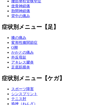
腰部脊柱管狭窄症
坐骨神経痛
肋間神経痛
背中の痛み
症状別メニュー【足】
膝の痛み
変形性膝関節症
O脚
かかとの痛み
外反母趾
アキレス腱炎
足底筋膜炎
症状別メニュー【ケガ】
スポーツ障害
シンスプリント
テニス肘
捻挫（ねんざ）